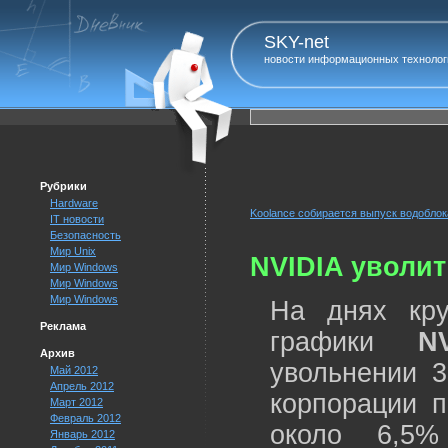
SKY-net
новости информационных технолог
Рубрики
Hardware
Koolance собирается выпуск водоблок
IT новости
Безопасность
Мир Unix
NVIDIA уволит
Мир Windows
Мир Windows
Мир Windows
На днях кру
Реклама
графики
N
Архив
увольнении 3
Май 2012
Апрель 2012
корпорации п
Март 2012
Февраль 2012
около 6,5%
Январь 2012