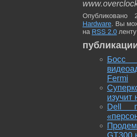
www.overcloc
Опубликовано 
Hardware
. Вы мо
на
RSS 2.0
ленту
публикации
Босс 
видеоа
Fermi
Супер
изучит 
Dell 
«персо
Проде
GT300 