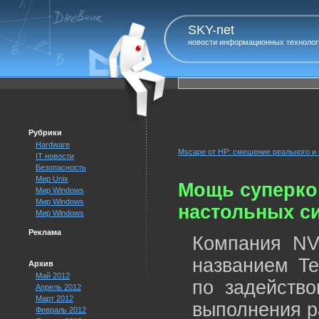
SKY-net
новости информационных технолог
Рубрики
Hardware
Mscape от HP: смешение реального и
IT новости
Безопасность
Мир Unix
Мощь суперко
Мир Windows
Мир Windows
настольных с
Мир Windows
Реклама
Компания NV
названием Te
Архив
Май 2012
по задейство
Апрель 2012
Март 2012
выполнения р
Февраль 2012