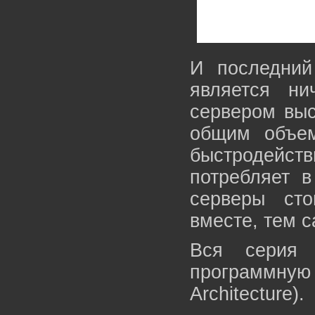
И последни
является н
сервером выс
общим объе
быстродейст
потребляет в
серверы ст
вместе, тем 
Вся серия T
программную 
Architecture).