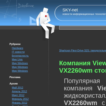
SKY-net
новости информационных технолог
Рубрики
Hardware
Sharkoon Flexi-Drive S2S: твердотель
IT новости
Безопасность
Мир Unix
Компания View
Мир Windows
Мир Windows
VX2260wm сто
Мир Windows
Реклама
Популярная
Архив
компания
Vi
Май 2012
Апрель 2012
жидкокрис
Март 2012
Февраль 2012
VX2260wm
с 
Январь 2012