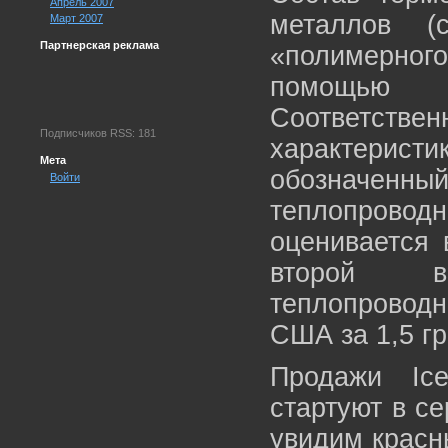
Апрель 2007
металлов (
Март 2007
Партнерская реклама
«полимерно
помощью на
Соответст
Подписчиков RSS: 181
характерист
Мета
обозначенн
Войти
теплопров
оценивается 
второй в
теплопроводн
США за 1,5 г
Продажи Ic
стартуют в се
увидим красн