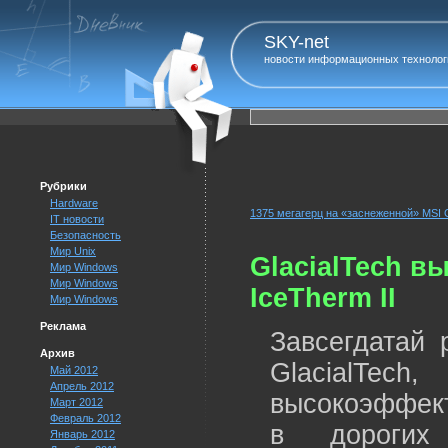
SKY-net
новости информационных технолог
Рубрики
Hardware
1375 мегагерц на «заснеженной» MSI G
IT новости
Безопасность
Мир Unix
GlacialTech в
Мир Windows
Мир Windows
IceTherm II
Мир Windows
Реклама
Завсегдатай 
Архив
GlacialTec
Май 2012
Апрель 2012
высокоэффект
Март 2012
Февраль 2012
в дорогих
Январь 2012