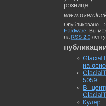
рознице.
www.overcloc
Опубликовано 
Hardware
. Вы мо
на
RSS 2.0
ленту
публикации
Glacia
на осно
Glacia
5059
В цент
Glacial
Кулер 