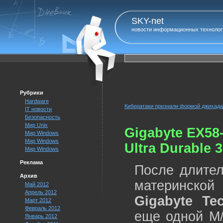
SKY-net
новости информационных технолог
Рубрики
Hardware
Кибератаки признали формой джихада
IT новости
Безопасность
Мир Unix
Gigabyte EX58
Мир Windows
Мир Windows
Ultra Durable 3
Мир Windows
Реклама
После длител
Архив
материнской
Май 2012
Апрель 2012
Gigabyte Te
Март 2012
Февраль 2012
еще одной M/
Январь 2012