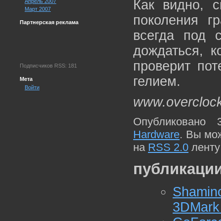
Как видно, с
Апрель 2007
Март 2007
поколения г
Партнерская реклама
всегда под 
дождаться, к
проверит пот
Подписчиков RSS: 181
гелием.
Мета
Войти
www.overcloc
Опубликовано 
Hardware
. Вы мо
на
RSS 2.0
ленту
публикации
Shamin
3DMark