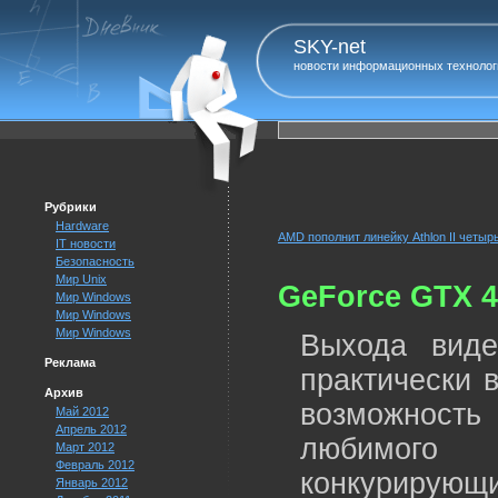
SKY-net
новости информационных технолог
Рубрики
Hardware
AMD пополнит линейку Athlon II четы
IT новости
Безопасность
Мир Unix
GeForce GTX 4
Мир Windows
Мир Windows
Мир Windows
Выхода вид
Реклама
практически 
Архив
возможност
Май 2012
Апрель 2012
любимого 
Март 2012
Февраль 2012
конкурирую
Январь 2012