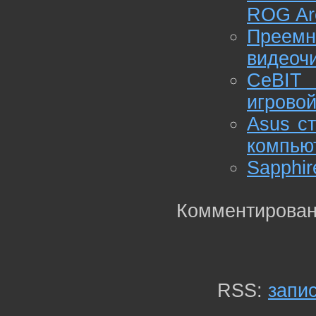
ROG Ar
Преем
видеоч
CeBIT 
игрово
Asus с
компью
Sapphir
Комментирован
RSS:
запи