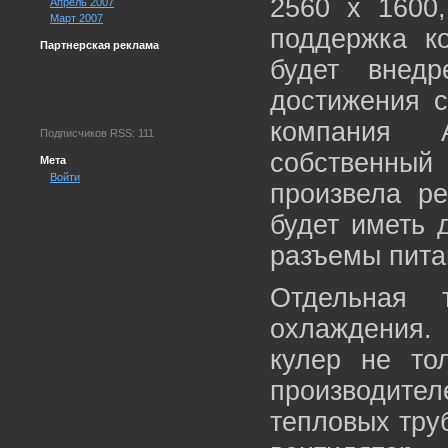
2560 x 1600,
Апрель 2007
Март 2007
поддержка к
Партнерская реклама
будет внед
достижения с
компания 
Подписчиков RSS: 111
собственны
Мета
Войти
произвела ре
будет иметь 
разъемы пита
Отдельная 
охлаждения.
кулер не то
производит
тепловых тру