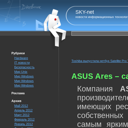
SKY-net
новости информационных технолог
Рубрики
Hardware
Toshiba выпустила нетбук Satellite Pro
IT новости
Безопасность
Мир Unix
ASUS Ares – с
Мир Windows
Мир Windows
Мир Windows
Компания
A
Реклама
производите
Архив
имеющих рес
Май 2012
Апрель 2012
собственных
Март 2012
Февраль 2012
самым ярким
Январь 2012