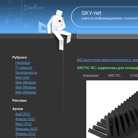
SKY-net
новости информационных технолог
Рубрики
MSI выпустила мини-компьютер в че
Hardware
IT новости
ARCTIC RC: радиаторы для охлажд
Безопасность
Компания ARCTIC CO
Мир Unix
Мир Windows
Мир Windows
Мир Windows
Реклама
Архив
Май 2012
Апрель 2012
Март 2012
Февраль 2012
Январь 2012