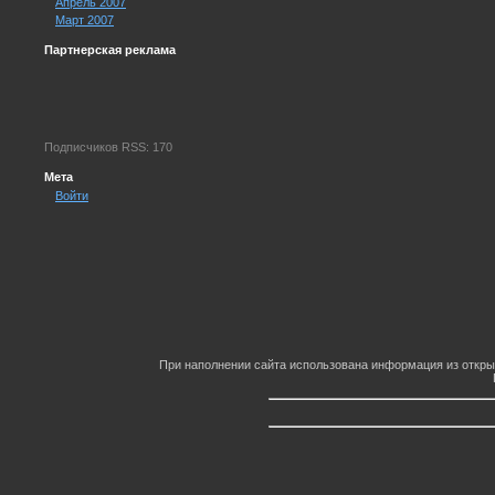
Апрель 2007
Март 2007
Партнерская реклама
Подписчиков RSS: 170
Мета
Войти
При наполнении сайта использована информация из откры