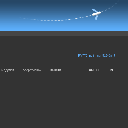
RV770: всё таки 512-бит?
ния модулей оперативной памяти -
ARCTIC RC
.