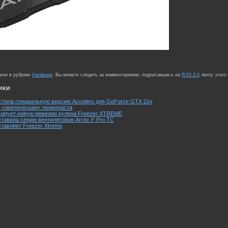
щено в рубрике
Hardware
. Вы можете следить за комментариями, подписавшись на
RSS 2.0
ленту этого
ики
пустила специальную версию Accelero для GeForce GTX 2xx
ая «арктическая» термопаста
онсирует новую ревизию кулера Freezer XTREME
дставила серию вентиляторов Arctic F Pro TC
дставляет Freezer Xtreme