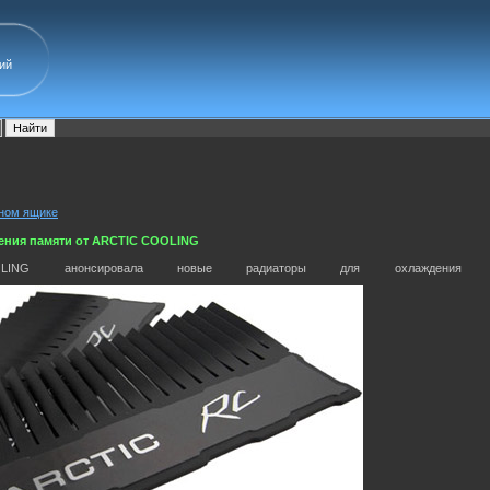
ий
рном ящике
ения памяти от ARCTIC COOLING
OLING анонсировала новые радиаторы для охлажде