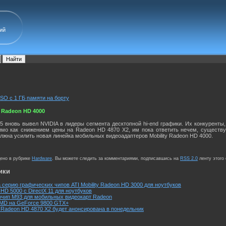
ий
SO с 1 ГБ памяти на борту
 Radeon HD 4000
 вновь вывел NVIDIA в лидеры сегмента десктопной hi-end графики. Их конкуренты, 
мо как снижением цены на Radeon HD 4870 X2, им пока ответить нечем, существу
лжна усилить новая линейка мобильных видеоадаптеров Mobility Radeon HD 4000.
щено в рубрике
Hardware
. Вы можете следить за комментариями, подписавшись на
RSS 2.0
ленту этого
ики
серию графических чипов ATI Mobility Radeon HD 3000 для ноутбуков
n HD 5000 с DirectX 11 для ноутбуков
очип M93 для мобильных видеокарт Radeon
MD на GeForce 9800 GTX+
Radeon HD 4870 X2 будет анонсирована в понедельник