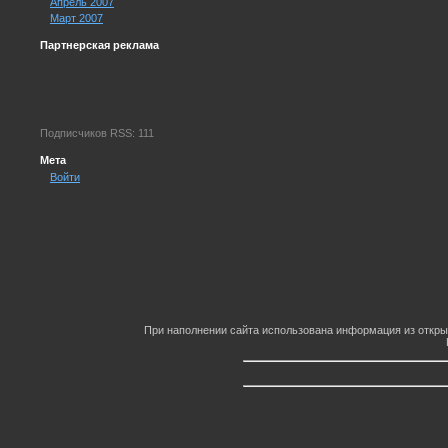
Апрель 2007
Март 2007
Партнерская реклама
Подписчиков RSS: 111
Мета
Войти
При наполнении сайта использована информация из откры