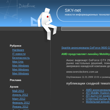
SKY-net
новости информационных технолог
Рубрики
Sparkle анонсировала GeForce 9600 G
Hardware
IT новости
AMD представляет линейку Mobility
Безопасность
Анонс видеокарт GeForce GTX 295
Мир Unix
рынке настольных решений, поми
Мир Windows
американо-канадской компании до
Мир Windows
www.overclockers.com.ua
Мир Windows
Опубликовано 11.01.2009 13:01 и разме
Реклама
публикации сходной темат
Архив
AMD анонсировала 
Май 2012
ATI Mobility Radeo
Апрель 2012
ATI выпустит виде
Март 2012
Ответный выпад A
Мобильная версия 
Февраль 2012
Январь 2012