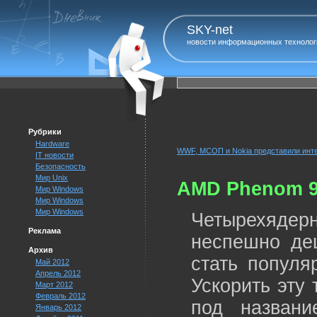
SKY-net
новости информационных технолог
Рубрики
Hardware
WWF, МСОП и Nokia представили инт
IT новости
Безопасность
Мир Unix
AMD Phenom 9
Мир Windows
Мир Windows
Мир Windows
Четырехяд
Реклама
неспешно де
Архив
стать популя
Май 2012
Апрель 2012
Ускорить эту
Март 2012
Февраль 2012
под назван
Январь 2012