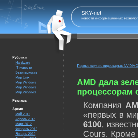
SKY-net
новости информационных технолог
Рубрики
Hardware
Первые слухи о видеокартах NVIDIA 
IT новости
Безопасность
Мир Unix
AMD дала зеле
Мир Windows
Мир Windows
процессорам с
Мир Windows
Реклама
Компания
AM
Архив
«первых в ми
Май 2012
Апрель 2012
6100
, извест
Март 2012
Февраль 2012
Cours. Кроме
Январь 2012