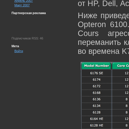
Апрель 2007
от HP, Dell, A
Март 2007
Партнерская реклама
Ниже приведе
Opteron 6100
Cours агре
Подписчиков RSS: 46
переманить кл
Мета
во времена K7
Войти