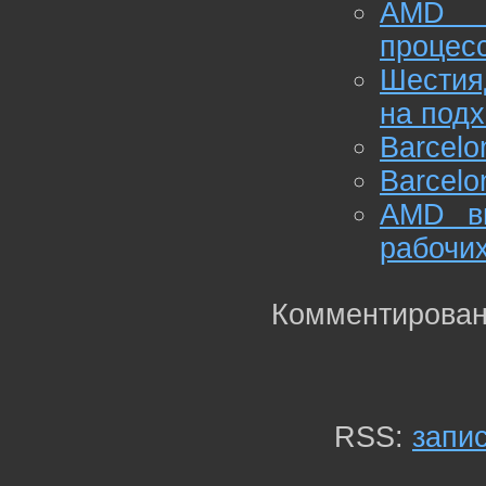
AMD 
процесс
Шестия
на под
Barcel
Barcelo
AMD вы
рабочи
Комментирован
RSS:
запи