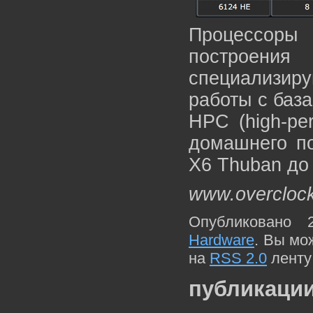
Процессоры
построе
специализир
работы с баз
HPC (high-pe
домашнего по
X6 Thuban до 
www.overcloc
Опубликовано 
Hardware
. Вы мо
на
RSS 2.0
ленту
публикации