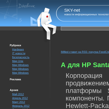
SKY-net
новости информационных технолог
Рубрики
Hardware
IMified ставит на RSS: покупка FeedCri
IT новости
Безопасность
Мир Unix
А для HP Sant
Мир Windows
Мир Windows
Мир Windows
Корпораци
Реклама
продвижение
платформы 
Архив
Май 2012
компоненты. 
Апрель 2012
Март 2012
Hewlett-Pack
Февраль 2012