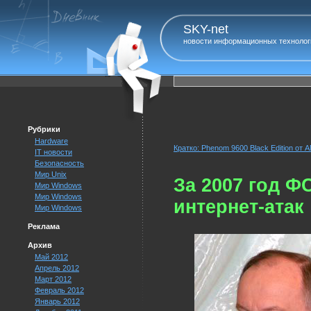
SKY-net
новости информационных технолог
Рубрики
Hardware
Кратко: Phenom 9600 Black Edition от 
IT новости
Безопасность
Мир Unix
За 2007 год Ф
Мир Windows
Мир Windows
интернет-атак
Мир Windows
Реклама
Архив
Май 2012
Апрель 2012
Март 2012
Февраль 2012
Январь 2012