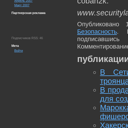
coban2k.
Апрель 2007
Март 2007
www.securityl
Партнерская реклама
Опубликовано 
Безопасность
. 
подписавшис
Подписчиков RSS: 46
Комментирование
Мета
Войти
публикации
В Сети
троянца
В прод
для соз
Марокк
фишер
Хакерс