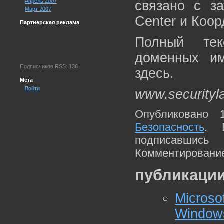
Апрель 2007
связано с з
Март 2007
Center и Коо
Партнерская реклама
Полный тек
доменных им
Подписчиков RSS: 136
здесь.
Мета
Войти
www.securityl
Опубликовано 
Безопасность
. 
подписавшис
Комментирование
публикации
Micros
Window