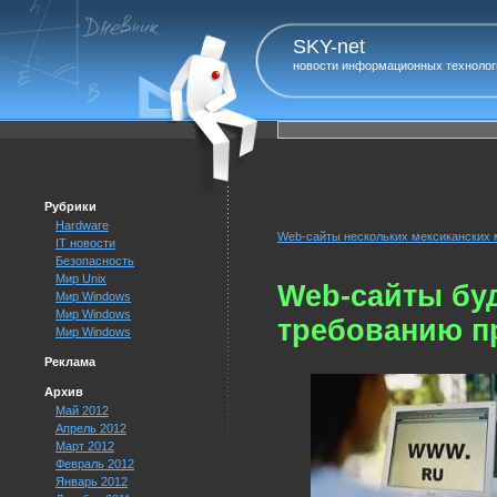
SKY-net
новости информационных технолог
Рубрики
Hardware
Web-сайты нескольких мексиканских м
IT новости
Безопасность
Мир Unix
Web-сайты бу
Мир Windows
Мир Windows
требованию п
Мир Windows
Реклама
Архив
Май 2012
Апрель 2012
Март 2012
Февраль 2012
Январь 2012