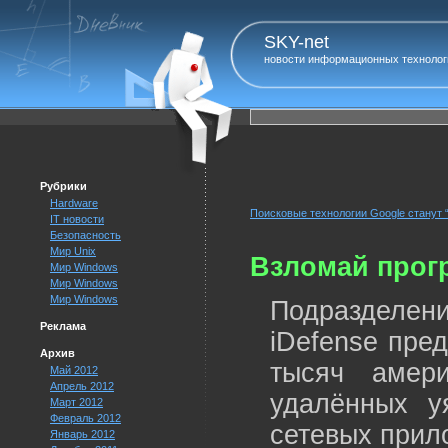
SKY-net
новости информационных технолог
Рубрики
Hardware
Поисковые технологии Google станут 
IT новости
Безопасность
Мир Unix
Взломай прогр
Мир Windows
Мир Windows
Мир Windows
Подразделен
Реклама
iDefense пре
Архив
тысяч амер
Май 2012
Апрель 2012
удалённых у
Март 2012
Февраль 2012
сетевых прило
Январь 2012