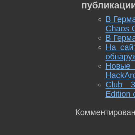
публикации
В Герм
Chaos 
В Герма
На сай
обнару
Новые 
HackAr
Club 3
Edition
Комментирован