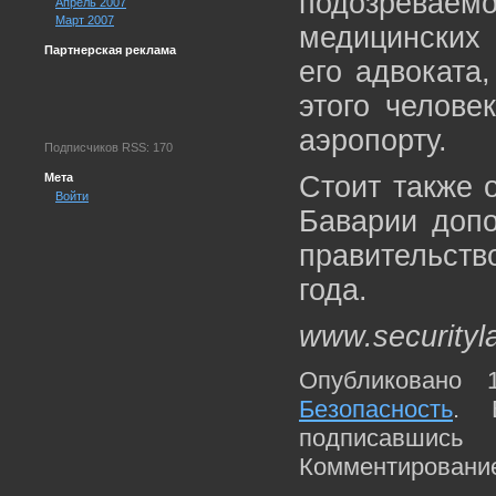
подозреваем
Апрель 2007
Март 2007
медицинских 
Партнерская реклама
его адвоката
этого челове
аэропорту.
Подписчиков RSS: 170
Мета
Стоит также 
Войти
Баварии допо
правительст
года.
www.securityl
Опубликовано 
Безопасность
. 
подписавшис
Комментирование