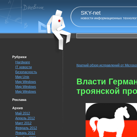
SKY-net
новости информационных технолог
Рубрики
Hardware
Краткий обзор исправлений от Microsof
IT новости
Безопасность
Мир Unix
Власти Герма
Мир Windows
Мир Windows
троянской пр
Мир Windows
Реклама
Архив
Май 2012
Апрель 2012
Март 2012
Февраль 2012
Январь 2012