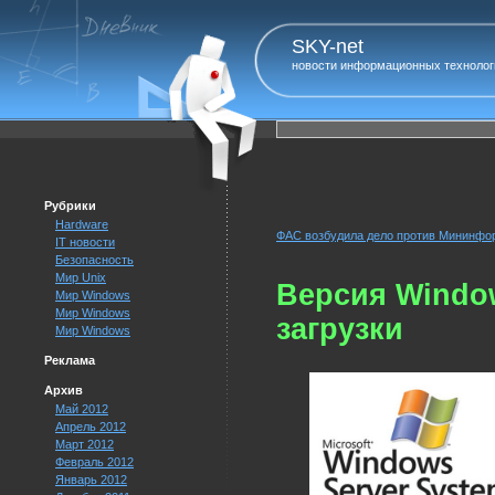
SKY-net
новости информационных технолог
Рубрики
Hardware
ФАС возбудила дело против Мининфо
IT новости
Безопасность
Мир Unix
Версия Window
Мир Windows
Мир Windows
загрузки
Мир Windows
Реклама
Архив
Май 2012
Апрель 2012
Март 2012
Февраль 2012
Январь 2012