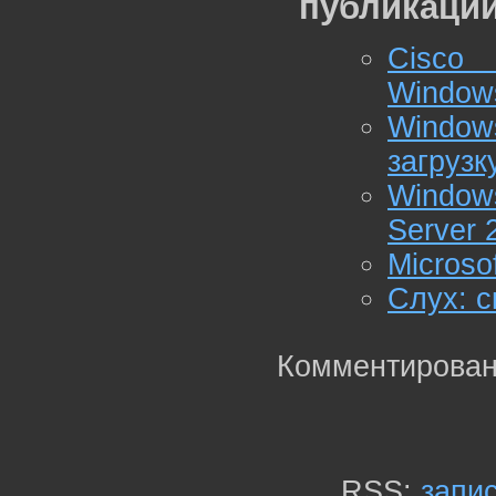
публикации
Cisco 
Windows
Windo
загрузк
Window
Server 
Microso
Слух: с
Комментирован
RSS:
запи