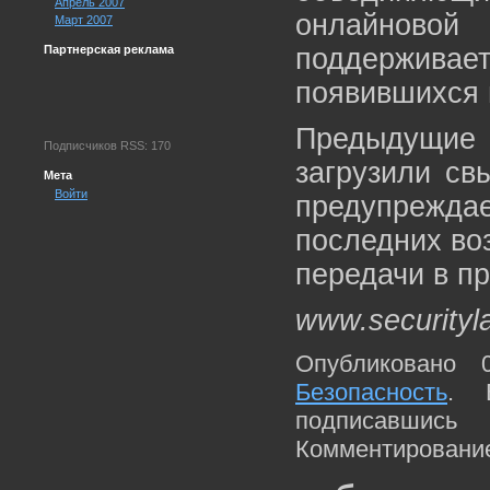
Апрель 2007
онлайновой 
Март 2007
Партнерская реклама
поддержива
появившихся 
Предыдущи
Подписчиков RSS: 170
загрузили св
Мета
Войти
предупрежд
последних во
передачи в пр
www.securityl
Опубликовано 
Безопасность
. 
подписавшис
Комментирование