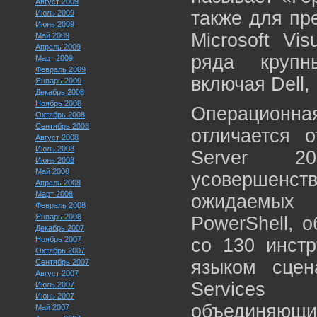
Август 2009
также для пре
Июль 2009
Июнь 2009
Microsoft Vi
Май 2009
Апрель 2009
ряда крупн
Март 2009
Февраль 2009
включая Dell, 
Январь 2009
Декабрь 2008
Ноябрь 2008
Операционн
Октябрь 2008
Сентябрь 2008
отличается 
Август 2008
Июль 2008
Server 2
Июнь 2008
Май 2008
усовершен
Апрель 2008
Март 2008
ожидаемых
Февраль 2008
Январь 2008
PowerShell, 
Декабрь 2007
Ноябрь 2007
со 130 инст
Октябрь 2007
языком сцена
Сентябрь 2007
Август 2007
Services 
Июль 2007
Июнь 2007
объединяющ
Май 2007