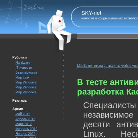
SKY-net
новости информационных технолог
Рубрики
Hardware
Mozilla не готова устранять любые уя
IT новости
Безопасность
Мир Unix
В тесте антив
Мир Windows
Мир Windows
разработка Ка
Мир Windows
Реклама
Специалис
Архив
независимое 
Май 2012
Апрель 2012
десяти анти
Март 2012
Февраль 2012
Linux. Нес
Январь 2012