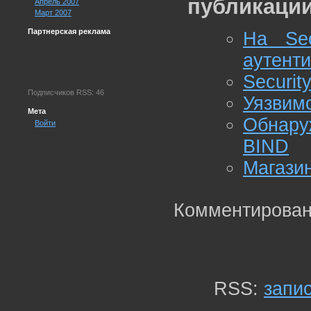
публикации
Апрель 2007
Март 2007
Партнерская реклама
На Sec
аутент
Securit
Подписчиков RSS: 46
Уязвимо
Мета
Обнару
Войти
BIND
Магази
Комментирован
RSS:
запи