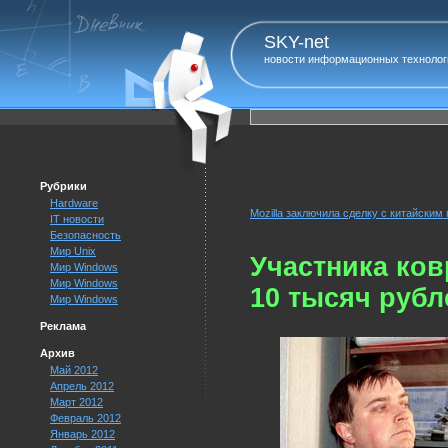
SKY-net
новости информационных технолог
Рубрики
Hardware
Mozilla заключила сделку с китайским
IT новости
Безопасность
Мир Unix
Участника ко
Мир Windows
Мир Windows
10 тысяч рубл
Мир Windows
Реклама
Архив
Май 2012
Апрель 2012
Март 2012
Февраль 2012
Январь 2012