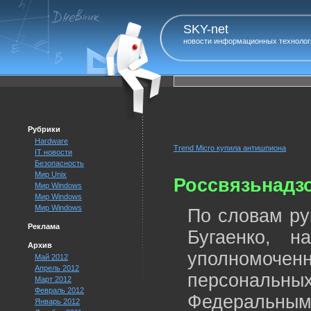
SKY-net
новости информационных технолог
Рубрики
Hardware
Trend Micro купила антишпиона
IT новости
Безопасность
Мир Unix
Россвязьнадз
Мир Windows
Мир Windows
Мир Windows
По словам ру
Реклама
Бугаенко, 
Архив
уполномоченн
Май 2012
Апрель 2012
персональ
Март 2012
Февраль 2012
Федеральным
Январь 2012