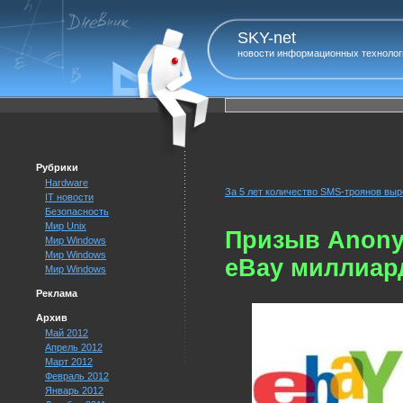
SKY-net
новости информационных технолог
Рубрики
Hardware
За 5 лет количество SMS-троянов выр
IT новости
Безопасность
Мир Unix
Призыв Anonym
Мир Windows
Мир Windows
eBay миллиар
Мир Windows
Реклама
Архив
Май 2012
Апрель 2012
Март 2012
Февраль 2012
Январь 2012