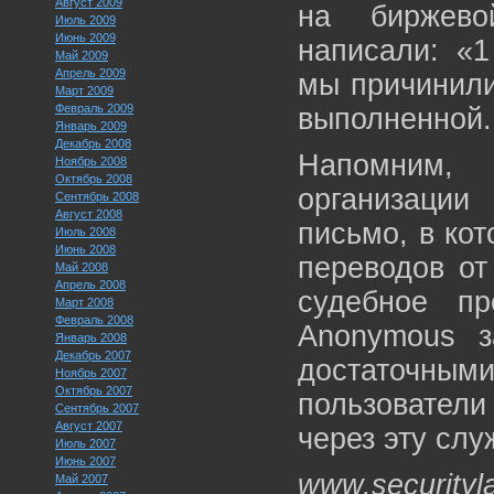
Август 2009
на биржево
Июль 2009
Июнь 2009
написали: «
Май 2009
Апрель 2009
мы причинили
Март 2009
Февраль 2009
выполненной
Январь 2009
Декабрь 2008
Напомним, 
Ноябрь 2008
Октябрь 2008
организации
Сентябрь 2008
Август 2008
письмо, в ко
Июль 2008
Июнь 2008
переводов от
Май 2008
Апрель 2008
судебное пр
Март 2008
Февраль 2008
Anonymous з
Январь 2008
Декабрь 2007
достаточны
Ноябрь 2007
Октябрь 2007
пользовател
Сентябрь 2007
Август 2007
через эту слу
Июль 2007
Июнь 2007
www.securityl
Май 2007