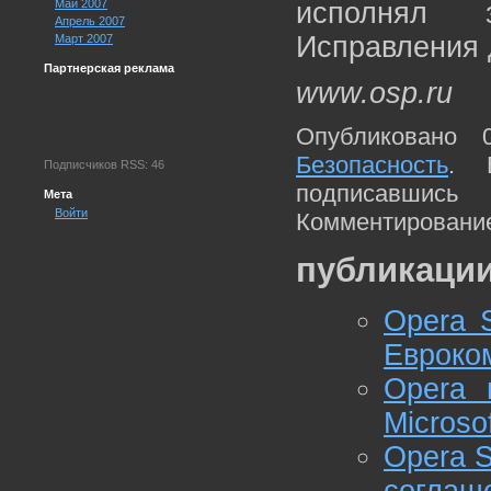
Май 2007
исполнял з
Апрель 2007
Исправления 
Март 2007
Партнерская реклама
www.osp.ru
Опубликовано 
Безопасность
. 
Подписчиков RSS: 46
подписавшис
Мета
Войти
Комментирование
публикации
Opera S
Евроко
Opera 
Microso
Opera S