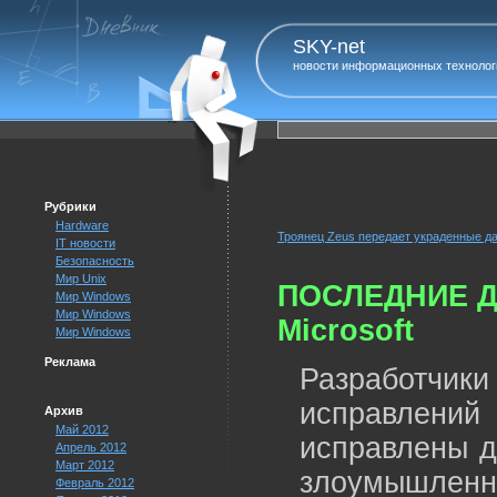
SKY-net
новости информационных технолог
Рубрики
Hardware
Троянец Zeus передает украденные д
IT новости
Безопасность
Мир Unix
ПОСЛЕДНИЕ ДЫ
Мир Windows
Мир Windows
Microsoft
Мир Windows
Реклама
Разработчик
исправлений
Архив
Май 2012
исправлены д
Апрель 2012
Март 2012
злоумышле
Февраль 2012