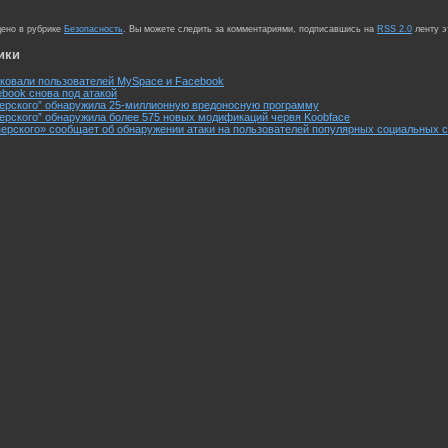
щено в рубрике
Безопасность
. Вы можете следить за комментариями, подписавшись на
RSS 2.0
ленту э
ики
ковали пользователей MySpace и Facebook
book снова под атакой
перского” обнаружила 25-миллионную вредоносную программу
ерского” обнаружила более 575 новых модификаций червя Koobface
ерского» сообщает об обнаружении атаки на пользователей популярных социальных 