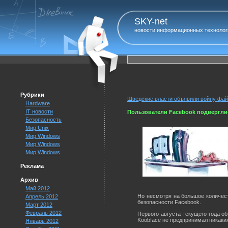
SKY-net
новости информационных технолог
Рубрики
Шведские власти объявили войну фа
Hardware
IT новости
Пользователи Facebook подверглис
Безопасность
Мир Unix
Мир Windows
Мир Windows
Мир Windows
Реклама
Архив
Май 2012
Но несмотря на большое количес
Апрель 2012
безопасности Facebook.
Март 2012
Февраль 2012
Первого августа текущего года о
Koobface не предпринимал никаки
Январь 2012