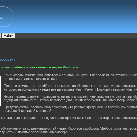
ий
йлообмену
ь масштабной атаке сетевого червя Koobface
Компьютеры многих пользователей социальной сети Facebook были атакованы се
подверглись летом текущего года.
Попав в компьютер, Koobface рассылает сообщения контакт-листу пользователя
которого необходимо скачать новый вариант Flash Player. Под новой версией Flash 
Червь перенаправляет пользователей на малоизвестные поисковые сайты при обра
содержит компоненты, которые могут в дальнейшем загрузить на компьютер новое
Представители Facebook подчеркивают, что разные вредоносные программы период
атака не была такой массовой.
тво атакованных компьютеров, Koobface проник на ПК лишь некоторых пользователе
б обнаружении двух разновидностей червя Koobface сообщила "Лаборатория Касперско
х действий, помимо заражения компьютера.