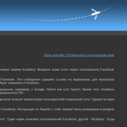
Троян для Mac OS вернулся в улучшенном виде
тевым червем Koobface. Впервые атаке этого червя пользователи Facebook
 Facebook. Эти сообщения содержат ссылку на видеоролик, для просмотра
Player скрывается Koobface.
щении, например, к Google, Yahoo! или Live Search. Кроме того, Koobface
 вредоносное ПО.
ически атакуют компьютеры пользователей социальной сети. Однако ни одна
й Facebook. Инструкция по борьбе с этим червем была размещена в разделе
го". Один червь атаковал пользователей Facebook, другой - MySpace. Тогда