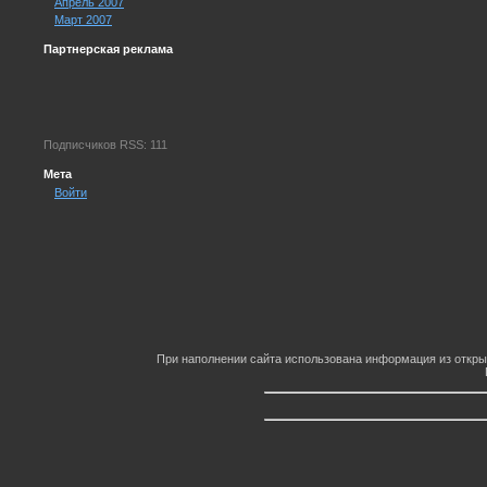
Апрель 2007
Март 2007
Партнерская реклама
Подписчиков RSS: 111
Мета
Войти
При наполнении сайта использована информация из откры