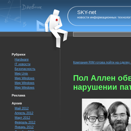
SKY-net
новости информационных технолог
Рубрики
Hardware
Компания RIM готова пойти на сделку
IT новости
Безопасность
Мир Unix
Пол Аллен об
Мир Windows
Мир Windows
нарушении па
Мир Windows
Реклама
Архив
Май 2012
Апрель 2012
Март 2012
Февраль 2012
Январь 2012