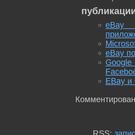
публикации
eBay 
прилож
Microso
eBay по
Google
Facebo
EBay и 
Комментирован
RSS:
запи