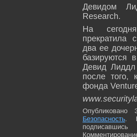
Девидом Ли
Research.
На сегодня
прекратила 
два ее дочер
базируются в
Девид Лиддл 
после того, 
фонда Venture
www.securityl
Опубликовано 
Безопасность
. 
подписавшис
Комментирование