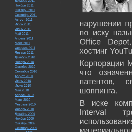
Декабрь 2011
Ноябрь 2011
Октябрь 2011
Сентябрь 2011
Август 2011
нарушении пр
Июль 2011
Июнь 2011
по иску назы
Май 2011
Апрель 2011
Office Depot
Март 2011
Февраль 2011
хостинг YouTu
Январь 2011
Декабрь 2010
Корпорации Mi
Ноябрь 2010
Октябрь 2010
что означен
Сентябрь 2010
Август 2010
патентов, 
Июль 2010
Июнь 2010
шоппинга.
Май 2010
Апрель 2010
Март 2010
В иске комп
Февраль 2010
Январь 2010
Interval т
Декабрь 2009
Ноябрь 2009
использовани
Октябрь 2009
Сентябрь 2009
материальног