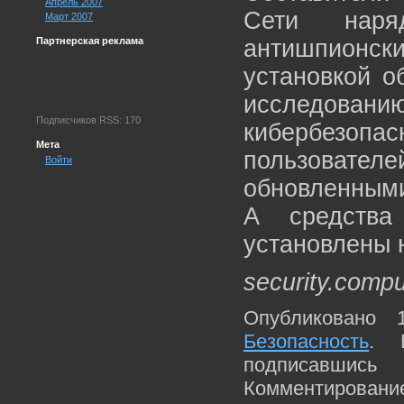
Апрель 2007
Сети наря
Март 2007
Партнерская реклама
антишпионс
установкой о
исследовани
Подписчиков RSS: 170
кибербезо
Мета
пользователе
Войти
обновленными
А средства
установлены 
security.compu
Опубликовано 
Безопасность
. 
подписавшис
Комментирование