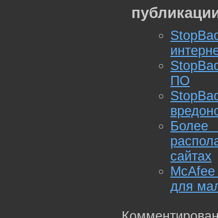
публикации
StopBa
интерн
StopBa
ПО
StopBa
вредон
Более
распол
сайтах
McAfee 
для мал
Комментирован