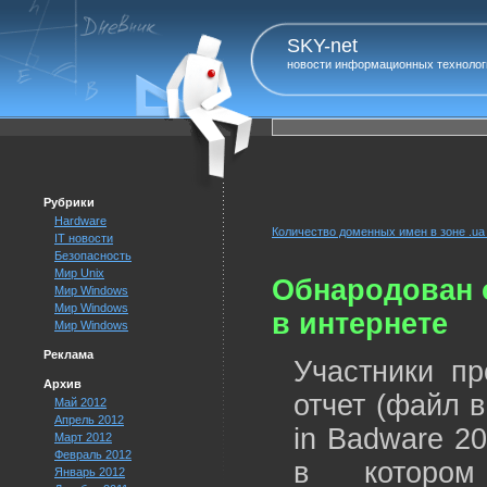
SKY-net
новости информационных технолог
Рубрики
Hardware
Количество доменных имен в зоне .ua
IT новости
Безопасность
Мир Unix
Обнародован о
Мир Windows
Мир Windows
в интернете
Мир Windows
Реклама
Участники пр
Архив
отчет (файл 
Май 2012
Апрель 2012
in Badware 20
Март 2012
Февраль 2012
в котором
Январь 2012