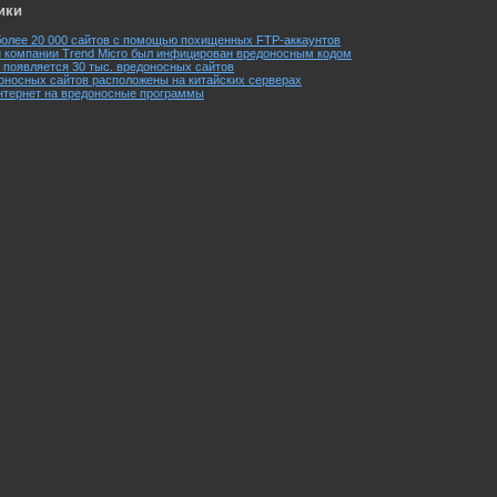
ики
более 20 000 сайтов с помощью похищенных FTP-аккаунтов
 компании Trend Micro был инфицирован вредоносным кодом
 появляется 30 тыс. вредоносных сайтов
оносных сайтов расположены на китайских серверах
нтернет на вредоносные программы