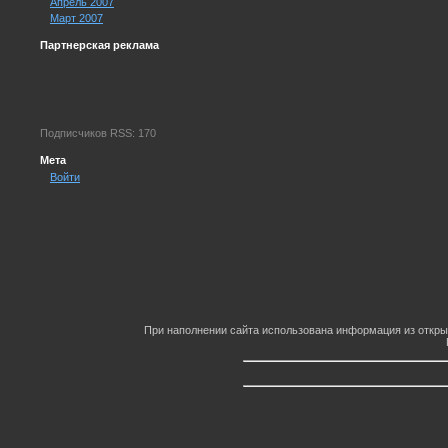
Апрель 2007
Март 2007
Партнерская реклама
Подписчиков RSS: 170
Мета
Войти
При наполнении сайта использована информация из откры