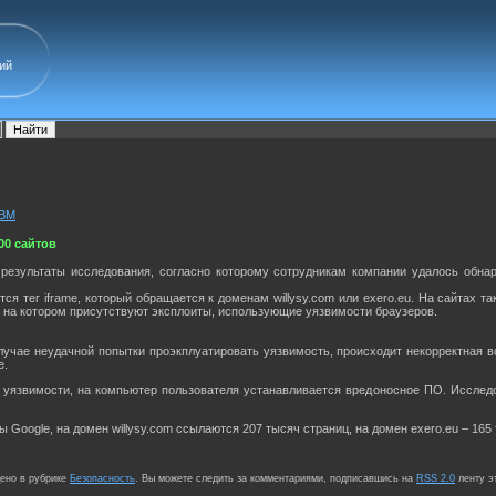
ий
IBM
00 сайтов
 результаты исследования, согласно которому сотрудникам компании удалось обна
я тег iframe, который обращается к доменам willysy.com или exero.eu. На сайтах т
u, на котором присутствуют эксплоиты, использующие уязвимости браузеров.
лучае неудачной попытки проэкплуатировать уязвимость, происходит некорректная вс
e.
 уязвимости, на компьютер пользователя устанавливается вредоносное ПО. Исслед
 Google, на домен willysy.com ссылаются 207 тысяч страниц, на домен exero.eu – 165
щено в рубрике
Безопасность
. Вы можете следить за комментариями, подписавшись на
RSS 2.0
ленту э