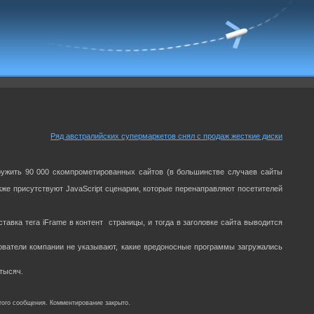
Ряд австралийских супермаркетов снял с продаж жесткие диски
ружить 90 000 скомпрометированных сайтов (в большинстве случаев сайты
акже присутствуют JavaScript сценарии, которые перенаправляют посетителей
тавка тега iFrame в контент страницы, и тогда в заголовке сайта выводится
ователи компании не указывают, какие вредоносные программы загружались
 тысяч.
того сообщения. Комментирование закрыто.