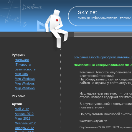
SKY-net
новости информационных технолог
Рубрики
Компания Google приобрела патенты 
Hardware
IT новости
Неизвестные хакеры взломали 90 0
Безопасность
Компания Armorize опубликовала
Мир Unix
электронной торговли).
Мир Windows
На обнаруженных сайтах содержитс
сайтов на страницу сайта arhyv.r
Мир Windows
Мир Windows
Исследователи отмечают, что в с
Реклама
строка, которая содержит тег ifram
В случае успешной эксплуатации
Архив
пользователями.
Май 2012
Апрель 2012
По результатам поисковой системы
Март 2012
www.securitylab.ru
Февраль 2012
Опубликовано 29.07.2011 19:21 и разме
Январь 2012