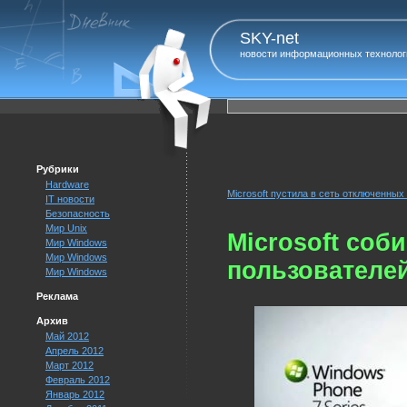
SKY-net
новости информационных технолог
Рубрики
Hardware
Microsoft пустила в сеть отключенных
IT новости
Безопасность
Мир Unix
Microsoft соб
Мир Windows
Мир Windows
пользователе
Мир Windows
Реклама
Архив
Май 2012
Апрель 2012
Март 2012
Февраль 2012
Январь 2012