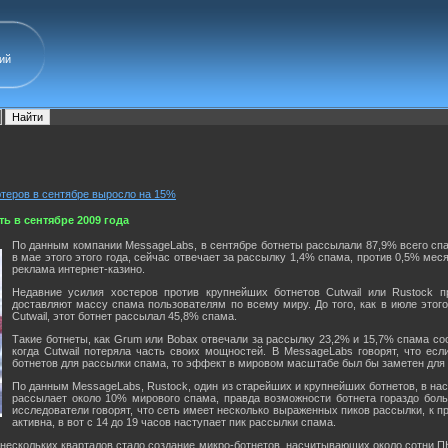
ий
теров в сентябре выросло на 15%
ь в сентябре 2009 года
По данным компании MessageLabs, в сентябре ботнеты рассылали 87,9% всего сп
в мае этого этого года, сейчас отвечает за рассылку 1,4% спама, против 0,5% ме
реклама интернет-казино.
Недавние усилия хостеров против крупнейших ботнетов Cutwail или Rustock п
доставляют массу спама пользователям по всему миру. До того, как в июле этог
Cutwail, этот ботнет рассылал 45,8% спама.
Такие ботнеты, как Grum или Bobax отвечали за рассылку 23,2% и 15,7% спама со
когда Cutwail потеряла часть своих мощностей. В MessageLabs говорят, что ес
ботнетов для рассылки спама, то эффект в мировом масштабе был бы заметен для
По данным MessageLabs, Rustock, один из старейших и крупнейших ботнетов, в на
рассылает около 10% мирового спама, правда возможности ботнета гораздо боль
исследователи говорят, что сеть имеет несколько выраженных пиков рассылки, к п
активна, в вот с 14 до 19 часов наступает пик рассылки спама.
ескольких кварталов стало создание микро-ботнетов, насчитывающих около сотни ПК.