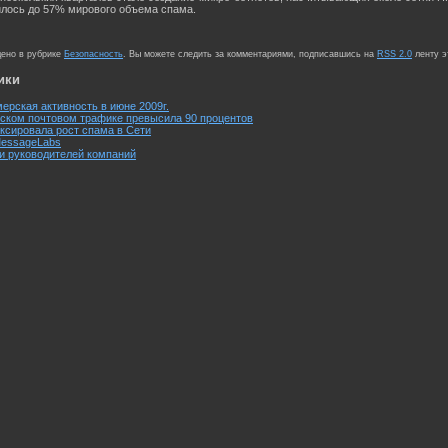
илось до 57% мирового объема спама.
щено в рубрике
Безопасность
. Вы можете следить за комментариями, подписавшись на
RSS 2.0
ленту э
ики
ерская активность в июне 2009г.
ском почтовом трафике превысила 90 процентов
ксировала рост спама в Сети
MessageLabs
и руководителей компаний