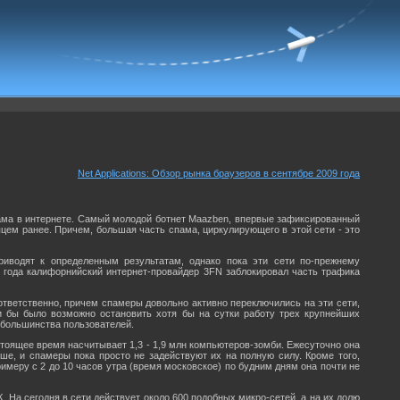
Net Applications: Обзор рынка браузеров в сентябре 2009 года
ама в интернете. Самый молодой ботнет Maazben, впервые зафиксированный
сяцем ранее. Причем, большая часть спама, циркулирующего в этой сети - это
риводят к определенным результатам, однако пока эти сети по-прежнему
о года калифорнийский интернет-провайдер 3FN заблокировал часть трафика
ответственно, причем спамеры довольно активно переключились на эти сети,
ли бы было возможно остановить хотя бы на сутки работу трех крупнейших
 большинства пользователей.
стоящее время насчитывает 1,3 - 1,9 млн компьютеров-зомби. Ежесуточно она
ше, и спамеры пока просто не задействуют их на полную силу. Кроме того,
римеру с 2 до 10 часов утра (время московское) по будним дням она почти не
 На сегодня в сети действует около 600 подобных микро-сетей, а на их долю