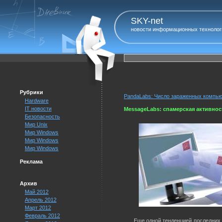
SKY-net
новости информационных технолог
Рубрики
PandaLabs: Число зараженных компью
Hardware
IT новости
MessageLabs: спамерская активност
Безопасность
Мир Unix
Мир Windows
Мир Windows
Мир Windows
Реклама
Архив
Май 2012
Апрель 2012
Март 2012
Февраль 2012
Еще одной тенденцией последних н