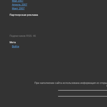
Май 2007
Апрель 2007
Март 2007
Партнерская реклама
Подписчиков RSS: 46
Мета
Войти
При наполнении сайта использована информация из откры