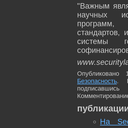
"Важным явля
научных ис
программ, 
стандартов, 
системы г
софинансиров
www.securityl
Опубликовано 
Безопасность
. 
подписавшис
Комментирование
публикации
На Sec