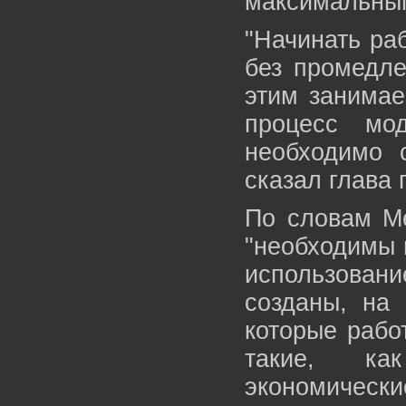
максимальным
"Начинать ра
без промедле
этим занимае
процесс мо
необходимо 
сказал глава 
По словам Ме
"необходимы 
использован
созданы, на 
которые рабо
такие, ка
экономические