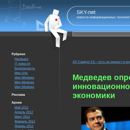
SKY-net
новости информационных технолог
Рубрики
Hardware
ATI Catalyst 9.6 – есть ли прирост в иг
IT новости
Безопасность
Мир Unix
Медведев опр
Мир Windows
Мир Windows
инновационно
Мир Windows
экономики
Реклама
Архив
Май 2012
Апрель 2012
Март 2012
Февраль 2012
Январь 2012