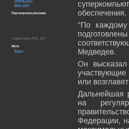
Апрель 2007
суперкомпью
Март 2007
обеспечения,
Партнерская реклама
"По каждому
подготовлены
Подписчиков RSS: 181
соответству
Мета
Медведев.
Войти
Он высказал 
участвующие
или возглавят
Дальнейшая р
на регуля
правительс
Федерации, н