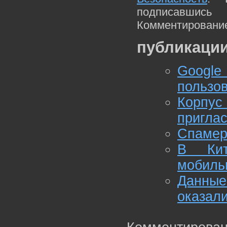
подписавшис
Комментирование
публикации
Google
пользов
Корпу
приглас
Спамер
В Кит
мобиль
Данные
оказали