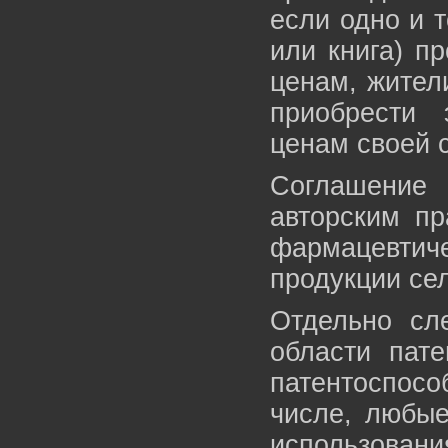
если одно и 
или книга) п
ценам, жител
приобрести
ценам своей 
Соглашение 
авторским пр
фармацевти
продукции сел
Отдельно сл
области пате
патентоспос
числе, любы
использовани