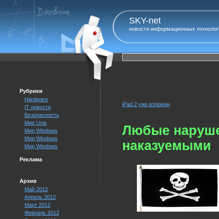
SKY-net
новости информационных технолог
Рубрики
Hardware
iPad 2 уже взломан
IT новости
Безопасность
Мир Unix
Любые наруше
Мир Windows
Мир Windows
наказуемыми
Мир Windows
Реклама
Архив
Май 2012
Апрель 2012
Март 2012
Февраль 2012