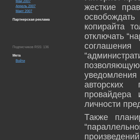
Май 2007
жесткие прав
Апрель 2007
Март 2007
освобождать
Партнерская реклама
копирайта то
отключать “н
соглашени
Подписчиков RSS: 136
“администр
Мета
Войти
позволяющую
уведомлени
авторских 
провайдера
личности пре
Также планир
“параллел
произведени