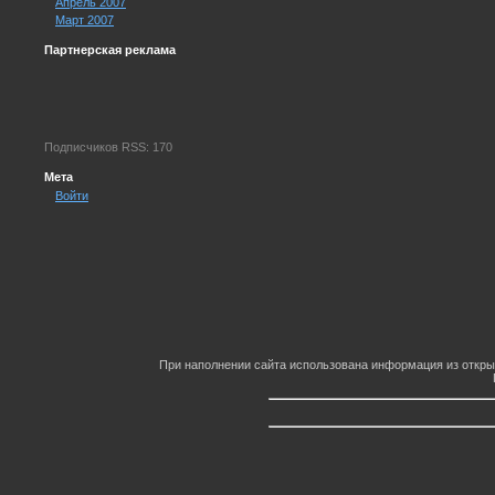
Апрель 2007
Март 2007
Партнерская реклама
Подписчиков RSS: 170
Мета
Войти
При наполнении сайта использована информация из откры