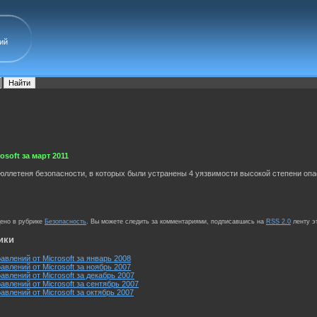
ий
soft за март 2011
бюллетеня безопасности, в которых были устранены 4 уязвимости высокой степени опа
щено в рубрике
Безопасность
. Вы можете следить за комментариями, подписавшись на
RSS 2.0
ленту э
ики
авлений от Microsoft за январь 2008
авлений от Microsoft за ноябрь 2007
авлений от Microsoft за декабрь 2007
авлений от Microsoft за сентябрь 2007
авлений от Microsoft за октябрь 2007