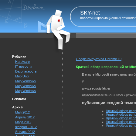
SKY-net
новости информационных технолог
Рубрики
Google выпустила Chrome 10
Hardware
IT новости
Краткий обзор исправлений от Micro
Безопасность
В марте Microsoft выпустила три 
Мир Unix
Мир Windows
#
Мир Windows
www.securitylab.ru
Мир Windows
Опубликовано 09.03.2011 18:29 и разме
Реклама
публикации сходной темат
Архив
Краткий обзор испр
Май 2012
Краткий обзор испр
Апрель 2012
Краткий обзор испр
Краткий обзор испр
Март 2012
Краткий обзор испр
Февраль 2012
Январь 2012