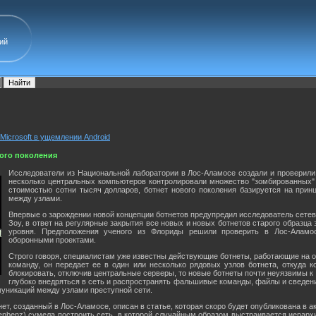
ий
Microsoft в ущемлении Android
вого поколения
Исследователи из Национальной лаборатории в Лос-Аламосе создали и проверили 
несколько центральных компьютеров контролировали множество "зомбированных
стоимостью сотни тысяч долларов, ботнет нового поколения базируется на при
между узлами.
Впервые о зарождении новой концепции ботнетов предупредил исследователь сете
Зоу, в ответ на регулярные закрытия все новых и новых ботнетов старого образц
уровня. Предположения ученого из Флориды решили проверить в Лос-Аламосс
оборонными проектами.
Строго говоря, специалистам уже известны действующие ботнеты, работающие на од
команду, он передает ее в один или несколько рядовых узлов ботнета, откуда
блокировать, отключив центральные серверы, то новые ботнеты почти неуязвимы 
глубоко внедряться в сеть и распространять фальшивые команды, файлы и сведения
уникаций между узлами преступной сети.
ет, созданный в Лос-Аламосе, описан в статье, которая скоро будет опубликована в 
enbenz) сумела построить сеть, в которой случайным образом выстраивается иерарх