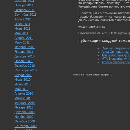
Декабрь 2011
по иерархической лестнице – что
Ноябрь 2011
Каждый день ботнет полностью ме
Октябрь 2011
В сочетании со стойкими алгори
Сентябрь 2011
трудно бороться – их легко вво
Август 2011
динамических ботнетов с постоян
Июль 2011
www.securitylab.ru
Июнь 2011
Май 2011
Опубликовано 29.04.2011 11:06 и разме
Апрель 2011
публикации сходной темат
Март 2011
Февраль 2011
Один из лидеров в
Январь 2011
Aqua Computer вып
Три водоблока для
Декабрь 2010
MTV Networks купил
Ноябрь 2010
Arbor Networks пр
Октябрь 2010
Сентябрь 2010
Комментирование закрыто.
Август 2010
Июль 2010
Июнь 2010
Май 2010
Апрель 2010
Март 2010
Февраль 2010
Январь 2010
Декабрь 2009
Ноябрь 2009
Октябрь 2009
Сентябрь 2009