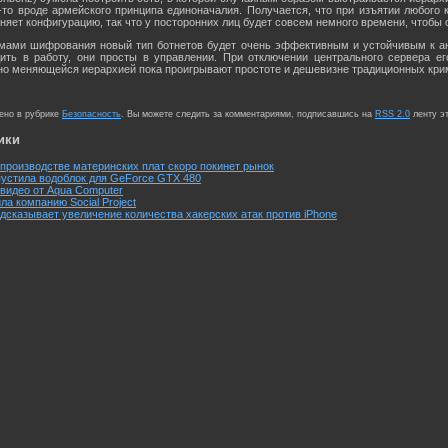
-то вроде армейского принципа единоначалия. Получается, что при изъятии любого 
няет конфигурацию, так что у посторонних лиц будет совсем немного времени, чтобы
тмами шифрования новый тип ботнетов будет очень эффективным и устойчивым к ан
дить в работу, они просты в управлении. При отключении центрального сервера ег
но меняющейся иерархией пока проигрывают простоте и дешевизне традиционных кри
щено в рубрике
Безопасность
. Вы можете следить за комментариями, подписавшись на
RSS 2.0
ленту эт
ики
 производстве материнских плат скоро покинет рынок
устила водоблок для GeForce GTX 480
 видео от Aqua Computer
а компанию Social Project
едсказывает увеличение количества хакерских атак против iPhone