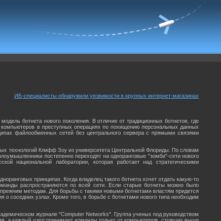
ИБ-специалисты обнаружили уязвимости в крупных интернет-магазинах
модель ботнета нового поколения. В отличие от традиционных ботнетов, где
" компьютеров в преступных операциях по похищению персональных данных
нципах файлообменных сетей без центрального сервера с прямыми связями
вых технологий Клифф Зоу из университета Центральной Флориды. По словам
а злоумышленники постепенно переходят на одноранговые "зомби"-сети нового
кой национальной лаборатории, которая работает над стратегическими
норанговых принципах. Когда владелец такого ботнета хочет отдать какую-то
 команды распространяются по всей сети. Если старые ботнеты можно было
к прежним методам. Для борьбы с такими новыми ботнетами властям придется
 о соседних узлах. Кроме того, в борьбе с ботнетами нового типа необходим
академическом журнале "Computer Networks". Группа ученых под руководством
ия, а каждый узел принимает команды только от компьютеров, стоящих выше