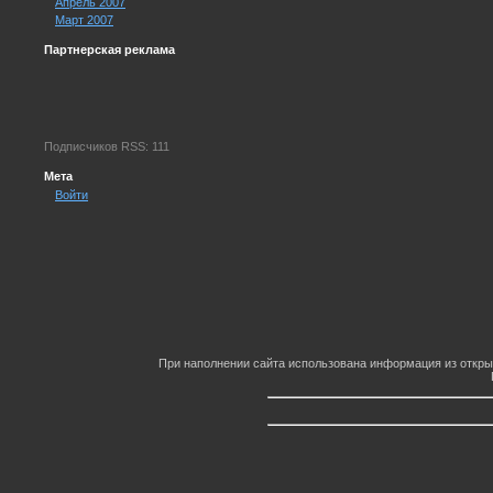
Апрель 2007
Март 2007
Партнерская реклама
Подписчиков RSS: 111
Мета
Войти
При наполнении сайта использована информация из откры