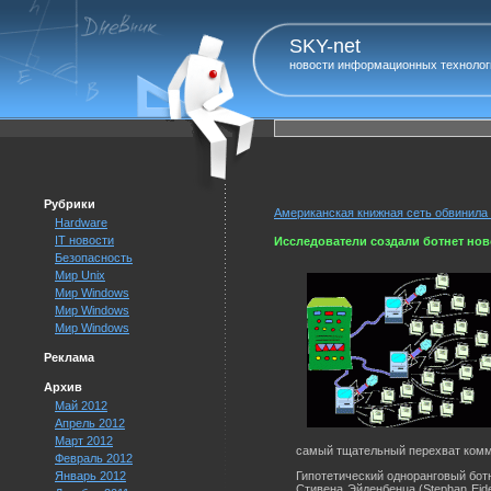
SKY-net
новости информационных технолог
Рубрики
Американская книжная сеть обвинила 
Hardware
IT новости
Исследователи создали ботнет но
Безопасность
Мир Unix
Мир Windows
Мир Windows
Мир Windows
Реклама
Архив
Май 2012
Апрель 2012
Март 2012
самый тщательный перехват комм
Февраль 2012
Январь 2012
Гипотетический одноранговый ботн
Стивена Эйденбенца (Stephan Eid