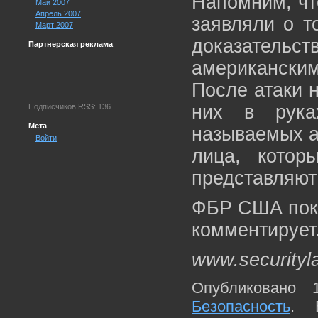
Напомним, чт
Май 2007
Апрель 2007
заявляли о т
Март 2007
доказательст
Партнерская реклама
американски
После атаки н
них в рука
Подписчиков RSS: 136
Мета
называемых а
Войти
лица, котор
представляют
ФБР США пока
комментирует
www.securityl
Опубликовано 
Безопасность
. 