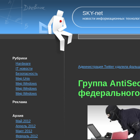
SKY-net
новости информационных технолог
Рубрики
Hardware
Администрация Twitter удалила фаль
IT новости
Безопасность
Мир Unix
Группа AntiSe
Мир Windows
Мир Windows
федерального 
Мир Windows
Реклама
Архив
Май 2012
Апрель 2012
Март 2012
Февраль 2012