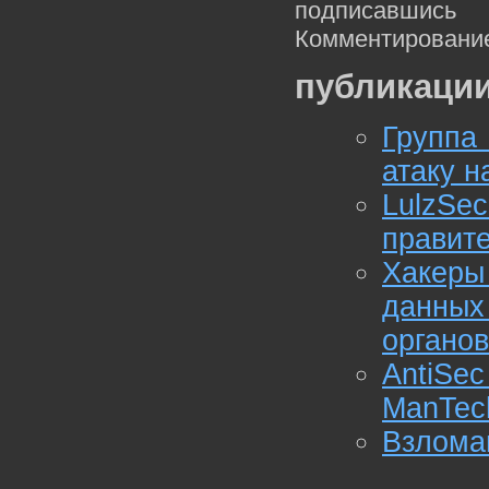
подписавшис
Комментирование
публикации
Группа
атаку н
LulzS
правит
Хакер
данных
органов
AntiSe
ManTec
Взломан