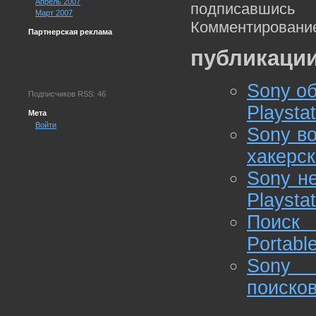
Апрель 2007
подписавшис
Март 2007
Комментирование
Партнерская реклама
публикации
Sony о
Подписчиков RSS: 46
Playsta
Мета
Войти
Sony во
хакерск
Sony не
Playsta
Поиск 
Portabl
Sony P
поиско