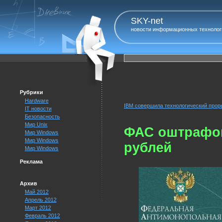
SKY-net
новости информационных технолог
Рубрики
Hardware
IBM совершила технологический прор
IT новости
Безопасность
Мир Unix
ФАС оштрафов
Мир Windows
Мир Windows
рублей
Мир Windows
Реклама
Архив
Май 2012
Апрель 2012
Март 2012
Февраль 2012