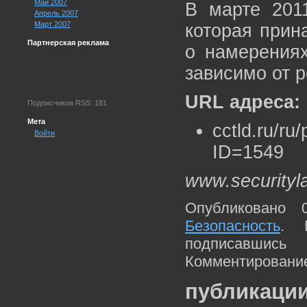
Май 2007
В марте 2011
Апрель 2007
Март 2007
которая прин
Партнерская реклама
о намерениях
зависимо от 
URL адреса:
Подписчиков RSS: 181
Мета
cctld.ru/r
Войти
ID=1549
www.securityl
Опубликовано 
Безопасность
. 
подписавшис
Комментирование
публикации