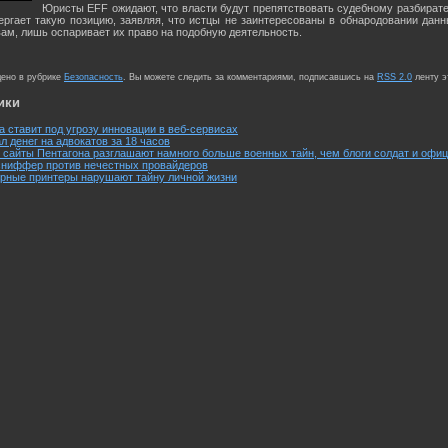
Юристы EFF ожидают, что власти будут препятствовать судебному разбирате
ергает такую позицию, заявляя, что истцы не заинтересованы в обнародовании дан
вам, лишь оспаривает их право на подобную деятельность.
щено в рубрике
Безопасность
. Вы можете следить за комментариями, подписавшись на
RSS 2.0
ленту э
ики
 ставит под угрозу инновации в веб-сервисах
л денег на адвокатов за 18 часов
сайты Пентагона разглашают намного больше военных тайн, чем блоги солдат и офи
сниффер против нечестных провайдеров
ерные принтеры нарушают тайну личной жизни