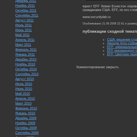
Декабрь 2011
Ноябрь 2011
юрист EFF Кевин Бэнкстон опров
гражданами США. EFF, по его сло
Октябрь 2011
Сентябрь 2011
www.securitylab.ru
Август 2011
Опубликовано 21.09.2008 22:41 и разме
Июль 2011
Июнь 2011
публикации сходной темат
Май 2011
США: решение суда
Апрель 2011
Джордж Хотц собра
Март 2011
EFF: официальные 
Февраль 2011
EFF рекомендует 
EFF: Цветные лаз
Январь 2011
Декабрь 2010
Ноябрь 2010
Комментирование закрыто.
Октябрь 2010
Сентябрь 2010
Август 2010
Июль 2010
Июнь 2010
Май 2010
Апрель 2010
Март 2010
Февраль 2010
Январь 2010
Декабрь 2009
Ноябрь 2009
Октябрь 2009
Сентябрь 2009