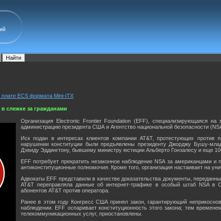
ий
й плате ECS формата Mini-ITX
 в слежке за гражданами
Организация Electronic Frontier Foundation (EFF), специализирующаяся н
администрацию президента США и Агентство национальной безопасности (NSA
Иск подан в интересах клиентов компании AT&T, протестующих против 
нарушении конституции были предъявлены президенту Джорджу Бушу-младш
Дэвиду Эддингтону, бывшему министру юстиции Альберто Гонзалесу и еще 10
EFF потребует прекратить незаконное наблюдение NSA за американцами и п
антиконституционные полномочия. Кроме того, организация настаивает на ун
Адвокаты EFF представили в качестве доказательства документы, передан
AT&T переправляла данные об интернет-трафике в особый штаб NSA в Са
абонентов AT&T против оператора.
Ранее в этом году Конгресс США принял закон, гарантирующий неприкосно
наблюдении. EFF оспаривает конституционность этого закона; тем времене
телекоммуникационных услуг, приостановлены.