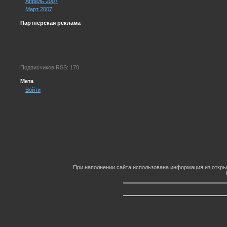
Апрель 2007
Март 2007
Партнерская реклама
Подписчиков RSS: 170
Мета
Войти
При наполнении сайта использована информация из откры