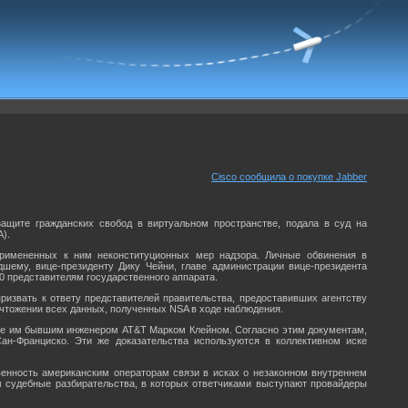
Cisco сообщила о покупке Jabber
а защите гражданских свобод в виртуальном пространстве, подала в суд на
).
примененных к ним неконституционных мер надзора. Личные обвинения в
ему, вице-президенту Дику Чейни, главе администрации вице-президента
0 представителям государственного аппарата.
ризвать к ответу представителей правительства, предоставивших агентству
ичтожении всех данных, полученных NSA в ходе наблюдения.
ные им бывшим инженером AT&T Марком Клейном. Согласно этим документам,
н-Франциско. Эти же доказательства используются в коллективном иске
венность американским операторам связи в исках о незаконном внутреннем
м судебные разбирательства, в которых ответчиками выступают провайдеры