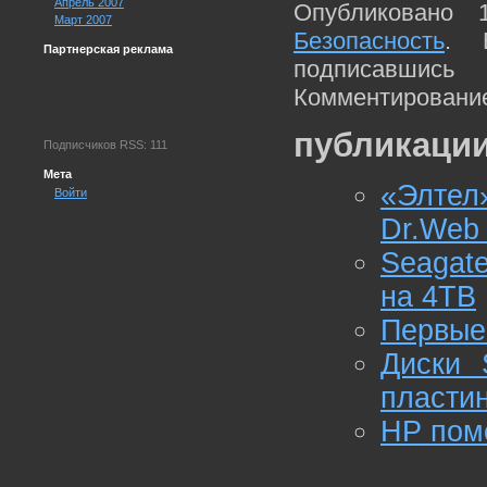
Апрель 2007
Опубликовано 
Март 2007
Безопасность
. 
Партнерская реклама
подписавшис
Комментирование
публикации
Подписчиков RSS: 111
Мета
«Элтел
Войти
Dr.Web
Seagat
на 4TB
Первые
Диски 
пласти
HP помо