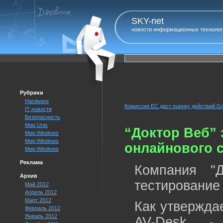
SKY-net
новости информационных технолог
Рубрики
Hardware
Комиссия ЕС даст оценку действий Goo
IT новости
Безопасность
Мир Unix
“Доктор Веб” 
Мир Windows
Мир Windows
онлайнового с
Мир Windows
Реклама
Компания "Д
Архив
тестирование 
Май 2012
Апрель 2012
Март 2012
Как утвержда
Февраль 2012
Январь 2012
AV-Desk -