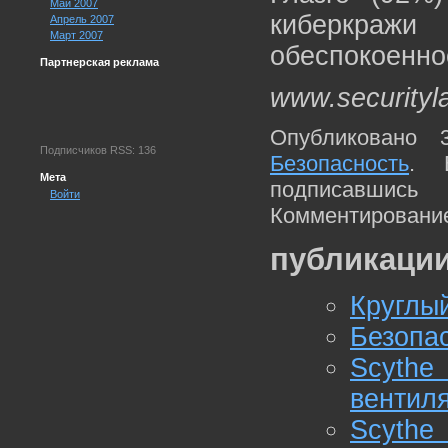
Май 2007
киберкраж
Апрель 2007
Март 2007
обеспокоенно
Партнерская реклама
www.securityl
Опубликовано 
Подписчиков RSS: 136
Безопасность
. 
Мета
подписавшис
Войти
Комментирование
публикации
Круглый
Безопас
Scythe
вентиля
Scyth