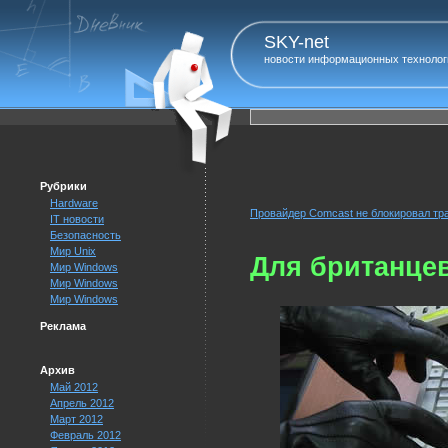
SKY-net
новости информационных технолог
Рубрики
Hardware
Провайдер Comcast не блокировал тра
IT новости
Безопасность
Мир Unix
Для британце
Мир Windows
Мир Windows
Мир Windows
Реклама
Архив
Май 2012
Апрель 2012
Март 2012
Февраль 2012