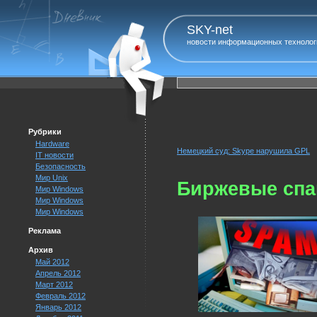
SKY-net
новости информационных технолог
Рубрики
Hardware
Немецкий суд: Skype нарушила GPL
IT новости
Безопасность
Мир Unix
Биржевые спа
Мир Windows
Мир Windows
Мир Windows
Реклама
Архив
Май 2012
Апрель 2012
Март 2012
Февраль 2012
Январь 2012