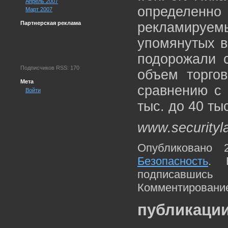
Апрель 2007
определен
Март 2007
Партнерская реклама
рекламируемы
упомянутых в
подорожали с
Подписчиков RSS: 170
объем торго
Мета
сравнению с
Войти
тыс. до 40 тыс
www.securityl
Опубликовано 
Безопасность
. 
подписавшис
Комментирование
публикации