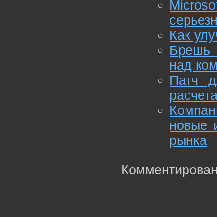
Micros
серьезн
Как улу
Брешь в
над ко
Патч д
расчет
Компан
новые 
рынка
Комментирован