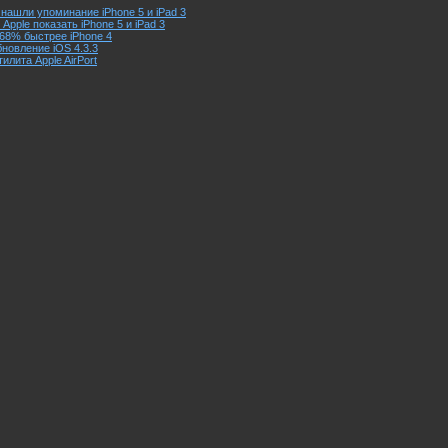
a нашли упоминание iPhone 5 и iPad 3
Apple показать iPhone 5 и iPad 3
 68% быстрее iPhone 4
новление iOS 4.3.3
илита Apple AirPort