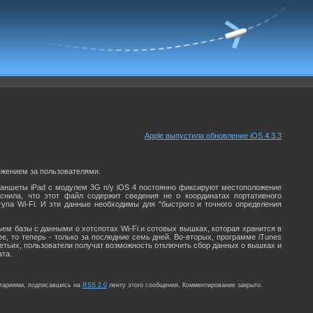
Apple выпустила обновление iOS 4.3.3
ежением за пользователями.
ланшеты iPad с модулем 3G п/у iOS 4 постоянно фиксируют местоположение
нила, что этот файл содержит сведения не о координатах портативного
тупа Wi-Fi. И эти данные необходимы для "быстрого и точного определения
ем базы с данными о хотспотах Wi-Fi и сотовых вышках, которая хранится в
е, то теперь - только за последние семь дней. Во-вторых, программе iTunes
ретьих, пользователи получат возможность отключить сбор данных о вышках и
ата.
нтариями, подписавшись на
RSS 2.0
ленту этого сообщения. Комментирование закрыто.