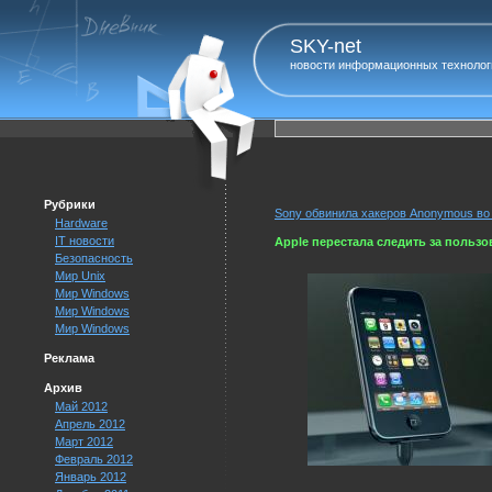
SKY-net
новости информационных технолог
Рубрики
Sony обвинила хакеров Anonymous во 
Hardware
IT новости
Apple перестала следить за пользо
Безопасность
Мир Unix
Мир Windows
Мир Windows
Мир Windows
Реклама
Архив
Май 2012
Апрель 2012
Март 2012
Февраль 2012
Январь 2012