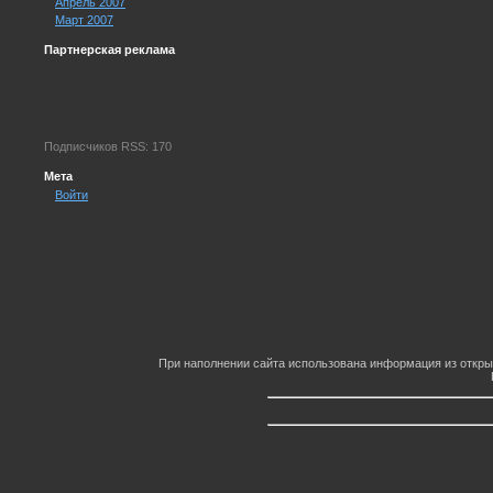
Апрель 2007
Март 2007
Партнерская реклама
Подписчиков RSS: 170
Мета
Войти
При наполнении сайта использована информация из откры