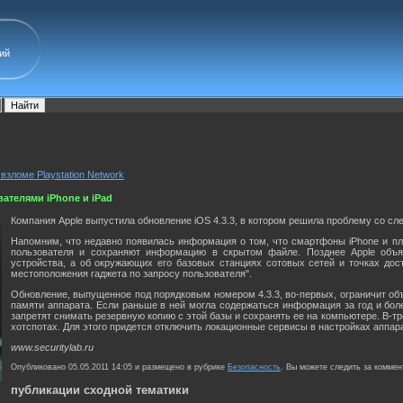
ий
взломе Playstation Network
вателями iPhone и iPad
Компания Apple выпустила обновление iOS 4.3.3, в котором решила проблему со сл
Напомним, что недавно появилась информация о том, что смартфоны iPhone и п
пользователя и сохраняют информацию в скрытом файле. Позднее Apple объяс
устройства, а об окружающих его базовых станциях сотовых сетей и точках дос
местоположения гаджета по запросу пользователя".
Обновление, выпущенное под порядковым номером 4.3.3, во-первых, ограничит объ
памяти аппарата. Если раньше в ней могла содержаться информация за год и боле
запретят снимать резервную копию с этой базы и сохранять ее на компьютере. В-т
хотспотах. Для этого придется отключить локационные сервисы в настройках аппар
www.securitylab.ru
Опубликовано 05.05.2011 14:05 и размещено в рубрике
Безопасность
. Вы можете следить за комме
публикации сходной тематики