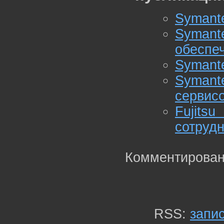
Symante
Symant
обеспе
Symante
Syman
сервис
Fujit
сотруд
Комментирован
RSS:
запи