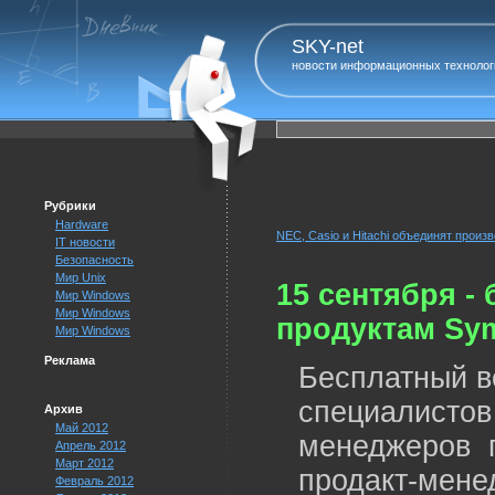
SKY-net
новости информационных технолог
Рубрики
Hardware
NEC, Casio и Hitachi объединят прои
IT новости
Безопасность
Мир Unix
15 сентября -
Мир Windows
Мир Windows
продуктам Sy
Мир Windows
Реклама
Бесплатный в
специалисто
Архив
Май 2012
менеджеров 
Апрель 2012
Март 2012
продакт-мене
Февраль 2012