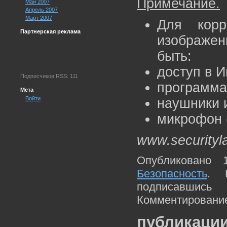
Примечание.
Май 2007
Апрель 2007
Март 2007
Для корр
Партнерская реклама
изображе
быть:
доступ в И
Подписчиков RSS: 111
программа 
Мета
Войти
наушники 
микрофон 
www.securityl
Опубликовано 
Безопасность
. 
подписавшис
Комментирование
публикации