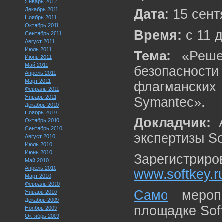
Январь 2012
Декабрь 2011
Дата:
15 сент
Ноябрь 2011
Октябрь 2011
Время:
с 11 д
Сентябрь 2011
Август 2011
Июль 2011
Тема:
«Решен
Июнь 2011
Май 2011
безопасности
Апрель 2011
Март 2011
флагманских 
Февраль 2011
Январь 2011
Symantec».
Декабрь 2010
Ноябрь 2010
Докладчик:
А
Октябрь 2010
Сентябрь 2010
экспертизы So
Август 2010
Июль 2010
Июнь 2010
Зарегистрир
Май 2010
Апрель 2010
www.softkey.r
Март 2010
Февраль 2010
Само
меропр
Январь 2010
Декабрь 2009
площадке Soft
Ноябрь 2009
Октябрь 2009