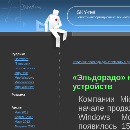
SKY-net
новости информационных технолог
Рубрики
Hardware
«Билайн» ввел единую стоимость вну
IT новости
Безопасность
Мир Unix
«Эльдорадо» н
Мир Windows
Мир Windows
устройств
Мир Windows
Реклама
Компании Mi
начале прода
Архив
Май 2012
Windows Mo
Апрель 2012
Март 2012
появилось 15
Февраль 2012