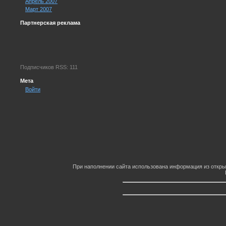
Апрель 2007
Март 2007
Партнерская реклама
Подписчиков RSS: 111
Мета
Войти
При наполнении сайта использована информация из откры