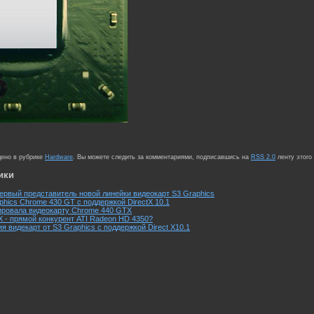
щено в рубрике
Hardware
. Вы можете следить за комментариями, подписавшись на
RSS 2.0
ленту этого
ики
ервый представитель новой линейки видеокарт S3 Graphics
phics Chrome 430 GT с поддержкой DirectX 10.1
ировала видеокарту Chrome 440 GTX
 - прямой конкурент ATI Radeon HD 4350?
 видекарт от S3 Graphics с поддержкой Direct X10.1