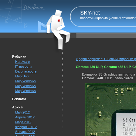
SKY-net
новости информационных технолог
Рубрики
k|ngp|n вернулся! С новым мировым 
Hardware
IT новости
Chrome 430 ULP, Chrome 435 ULP, 
Безопасность
Компания S3 Graphics выпустила
Мир Unix
Chrome 440 ULP
отличаются м
Мир Windows
Мир Windows
Мир Windows
Реклама
Архив
Май 2012
Апрель 2012
Март 2012
Февраль 2012
Январь 2012