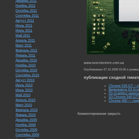
Декабрь 2011
Ноябрь 2011
Октябрь 2011
Сентябрь 2011
Август 2011
Июль 2011
Июнь 2011
Май 2011
Апрель 2011
Март 2011
Февраль 2011
Январь 2011
Декабрь 2010
www.overclockers.com.ua
Ноябрь 2010
Опубликовано 07.10.2008 03:00 и разме
Октябрь 2010
Сентябрь 2010
публикации сходной темат
Август 2010
Июль 2010
Chrome 530 GT – п
Видеокарта S3 Gra
Июнь 2010
S3 Graphics анонс
Май 2010
S3 Chrome 540 GTX
Апрель 2010
Chrome 400 — серия
Март 2010
Февраль 2010
Комментирование закрыто.
Январь 2010
Декабрь 2009
Ноябрь 2009
Октябрь 2009
Сентябрь 2009