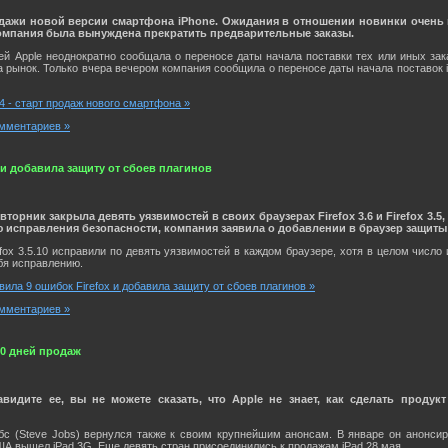
дажи новой версии смартфона iPhone. Ожидания в отношении новинки очень в
компания была вынуждена прекратить предварительные заказы.
ей Apple неоднократно сообщала о переносе даты начала поставки тех или иных зака
 рынок. Только вчера вечером компания сообщила о переносе даты начала поставок i
 4 - старт продаж нового смартфона »
мментариев »
x и добавила защиту от сбоев плагинов
торник закрыла девять уязвимостей в своих браузерах Firefox 3.6 и Firefox 3.5
исправления безопасности, компания заявила о добавлении в браузер защиты 
refox 3.5.10 исправили по девять уязвимостей в каждом браузере, хотя в целом число
бя исправлению.
авила 9 ошибок Firefox и добавила защиту от сбоев плагинов »
мментариев »
80 дней продаж
видите ее, вы не можете сказать, что Apple не знает, как сделать проду
с (Steve Jobs) вернулся также к своим крупнейшим анонсам. В январе он анонсиро
ША вышел iPad 3G. Еще девять стран присоединились к продажам iPad 28 мая.