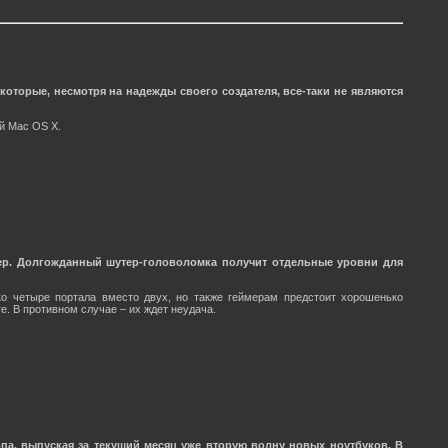
торые, несмотря на надежды своего создателя, все-таки не являются
ей Mac OS X.
еер. Долгожданный шутер-головоломка получит отдельные уровни для
ко четыре портала вместо двух, но также геймерам предстоит хорошенько
. В противном случае – их ждет неудача.
па, выпуская за текущий месяц уже вторую волну новых ноутбуков. В