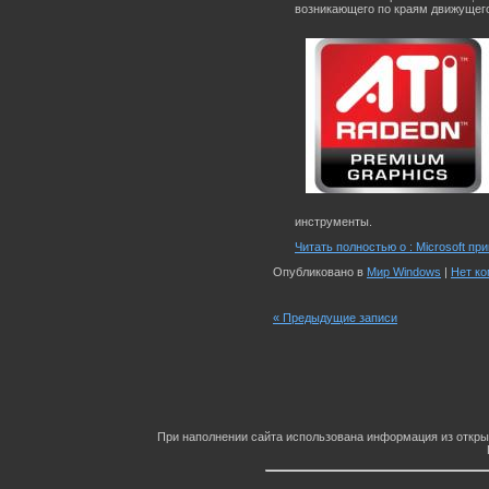
возникающего по краям движущего
инструменты.
Читать полностью о : Microsoft пр
Опубликовано в
Мир Windows
|
Нет ко
« Предыдущие записи
При наполнении сайта использована информация из откры