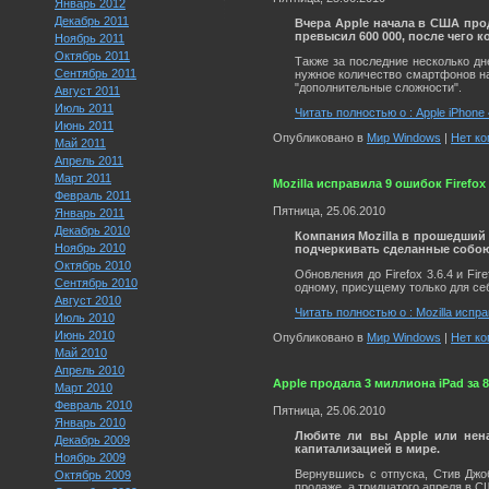
Январь 2012
Декабрь 2011
Вчера Apple начала в США про
превысил 600 000, после чего 
Ноябрь 2011
Октябрь 2011
Также за последние несколько дн
Сентябрь 2011
нужное количество смартфонов на
"дополнительные сложности".
Август 2011
Июль 2011
Читать полностью о : Apple iPhone
Июнь 2011
Опубликовано в
Мир Windows
|
Нет ко
Май 2011
Апрель 2011
Март 2011
Mozilla исправила 9 ошибок Firefo
Февраль 2011
Пятница, 25.06.2010
Январь 2011
Декабрь 2010
Компания Mozilla в прошедший в
Ноябрь 2010
подчеркивать сделанные собою 
Октябрь 2010
Обновления до Firefox 3.6.4 и Fi
Сентябрь 2010
одному, присущему только для се
Август 2010
Читать полностью о : Mozilla испр
Июль 2010
Июнь 2010
Опубликовано в
Мир Windows
|
Нет ко
Май 2010
Апрель 2010
Apple продала 3 миллиона iPad за 
Март 2010
Февраль 2010
Пятница, 25.06.2010
Январь 2010
Любите ли вы Apple или нена
Декабрь 2009
капитализацией в мире.
Ноябрь 2009
Вернувшись с отпуска, Стив Джоб
Октябрь 2009
продаже, а тридцатого апреля в С