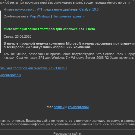
ся объекта при проигрывании высоко-сжатого видео, вроде передаваемого по сети.
Читать полностью о : ATI представила драйверы Catalyst 10.6 »
Опубликовано в
Мир Windows
|
Нет комментариев »
Microsoft приглашает тестеров для Windows 7 SP1 beta
Среда, 23.06.2010
В начале прошлой недели компания Microsoft начала рассылать приглашения 
в тестировании смогут лишь избранники компании.
Тем не менее, разосланные приглашения подтверждают, что Service Pack 1 буд
языках. Сам же пакет SP1 для Windows 7 и Windows Server 2008 R2 будет включат
иглашает тестеров для Windows 7 SP1 beta »
мментариев »
RSS:
записи
и
комментарии
.
тых источников. Владелец сайта не несет ответственности за недостоверную и заве
При использовании информации опубликованной на нашем сайте, ссылка обязательна
Реклама на сайте: