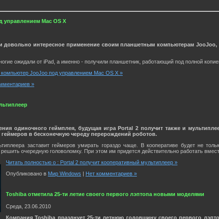
д управлением Mac OS X
 довольно интересное применение своим планшетным компьютерам JooJoo, ко
многие ожидали от iPad, а именно - получили планшетник, работающий под полной копи
 компьютер JooJoo под управлением Mac OS X »
мментариев »
ультиплеер
ия одиночного геймплея, будущая игра Portal 2 получит также и мультипл
т геймеров в бесконечную череду перерождений роботов.
типлеера заставит геймеров умирать гораздо чаще. В кооперативе будет не толь
 решить очередную головоломку. При этом им придется действительно работать вместе
Читать полностью о : Portal 2 получит кооперативный мультиплеер »
Опубликовано в
Мир Windows
|
Нет комментариев »
Toshiba отметила 25-ти летие своего первого лэптопа новыми моделями
Среда, 23.06.2010
Компания Toshiba празднует 25-ти летнюю годовщину своего первого лэпто