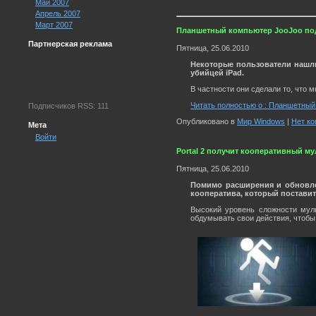
Май 2007
Апрель 2007
Март 2007
Планшетный компьютер JooJoo по
Партнерская реклама
Пятница, 25.06.2010
Некоторые пользователи нашли
убийцей iPad.
В частности они сделали то, что 
Читать полностью о : Планшетный
Подписчиков RSS: 111
Опубликовано в
Мир Windows
|
Нет ко
Мета
Войти
Portal 2 получит кооперативный м
Пятница, 25.06.2010
Помимо расширения и обновлен
кооператива, который постави
Высокий уровень сложности муль
обдумывать свои действия, чтобы