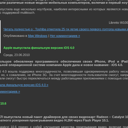
ли различные новые модели мобильных компьютеров, включая и первый ноутбук
пустила еще несколько ноутбуков, наиболее интересными из которых являются новый
 поддержкой multitouch.
Libretto W1
Читать полностью о : Toshiba отметила 25-ти летие своего первого лэптопа новыми
Опубликовано в
Мир Windows
|
Нет комментариев »
Apple выпустила финальную версию iOS 4.0
Среда, 23.06.2010
ольшое обновление программного обеспечения своих iPhone, iPod и iPa
ной операционной системе компания Apple дала и новое название - iOS 4.0.
 4.0 вошла поддержка многозадачности, позволившая одновременную работу неск
, но, к сожалению, не iPhone 3G. За счет многозадачности пользователи смогут, на
тели смогут быстро переключаться между работающими приложениями с помощью спец
тила финальную версию iOS 4.0 »
мментариев »
10.6
I выпустила новый пакет драйверов для своих видеокарт Radeon – Catalyst 1
ного ускорения проигрывания видео H.264 через Flash Player 10.1.
talyst 10.6 принес с собой улучшения качества проигрывания видео, включая под