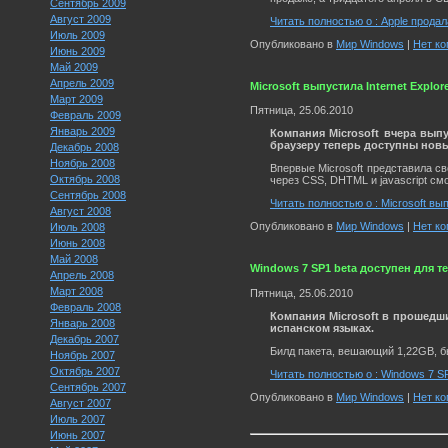
Сентябрь 2009
Август 2009
Читать полностью о : Apple продал
Июль 2009
Опубликовано в
Мир Windows
|
Нет ко
Июнь 2009
Май 2009
Апрель 2009
Microsoft выпустила Internet Explore
Март 2009
Пятница, 25.06.2010
Февраль 2009
Январь 2009
Компания Microsoft вчера выпу
браузеру теперь доступны нов
Декабрь 2008
Ноябрь 2008
Впервые Microsoft представила с
Октябрь 2008
через CSS, DHTML и javascript см
Сентябрь 2008
Читать полностью о : Microsoft выпу
Август 2008
Опубликовано в
Мир Windows
|
Нет ко
Июль 2008
Июнь 2008
Май 2008
Windows 7 SP1 beta доступен для т
Апрель 2008
Март 2008
Пятница, 25.06.2010
Февраль 2008
Компания Microsoft в прошедши
Январь 2008
испанском языках.
Декабрь 2007
Билд пакета, вешающий 1,22GB, бы
Ноябрь 2007
Октябрь 2007
Читать полностью о : Windows 7 S
Сентябрь 2007
Опубликовано в
Мир Windows
|
Нет ко
Август 2007
Июль 2007
Июнь 2007