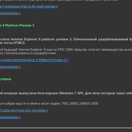
а 3 миллиона iPad за 80 дней продаж »
мментариев »
r 9 Platform Preview 3
стила Internet Explorer 9 platform preview 3. Обновленный разрабатываемый бр
ые тесты HTML5.
вой будущий Internet Explorer 9 еще на PDC 2009. Браузер получит преимущества ис
огут воспользоваться и разработчики.
стила Internet Explorer 9 Platform Preview 3 »
мментариев »
естеров
й вторник выпустила бета-версию Windows 7 SP1. Для бета-тестеров пакет об
л собран еще 3-го июня и носит индекс 7601.16562.100603-1800.
P1 beta доступен для тестеров »
мментариев »