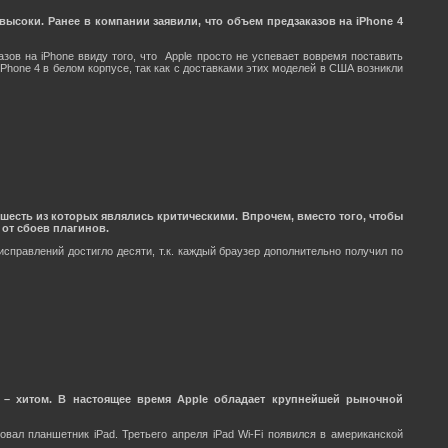
ысоки. Ранее в компании заявили, что объем предзаказов на iPhone 4
зов на iPhone ввиду того, что Apple просто не успевает вовремя поставить
Phone 4 в белом корпусе, так как с доставками этих моделей в США возникли
, шесть из которых являлись критическими. Впрочем, вместо того, чтобы
от сбоев плагинов.
 исправлений достигло десяти, т.к. каждый браузер дополнительно получил по
кт – хитом. В настоящее время Apple обладает крупнейшей рыночной
вал планшетник iPad. Третьего апреля iPad Wi-Fi появился в американской