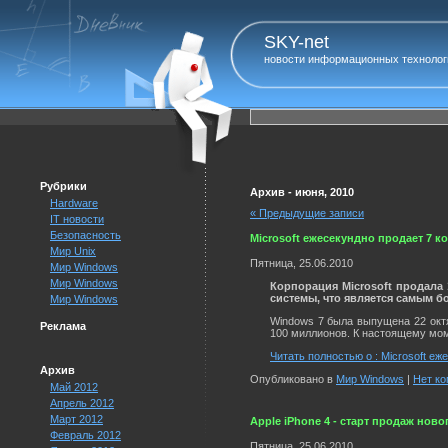
SKY-net
новости информационных технолог
Рубрики
Архив - июня, 2010
Hardware
« Предыдущие записи
IT новости
Безопасность
Microsoft ежесекундно продает 7 к
Мир Unix
Пятница, 25.06.2010
Мир Windows
Мир Windows
Корпорация Microsoft продала
системы, что является самым б
Мир Windows
Windows 7 была выпущена 22 октя
Реклама
100 миллионов. К настоящему мом
Читать полностью о : Microsoft еж
Архив
Опубликовано в
Мир Windows
|
Нет ко
Май 2012
Апрель 2012
Март 2012
Apple iPhone 4 - старт продаж нов
Февраль 2012
Пятница, 25.06.2010