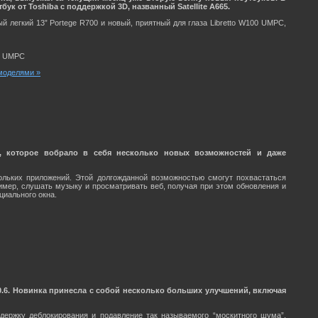
 от Toshiba с поддержкой 3D, названный Satellite A665.
 легкий 13” Portege R700 и новый, приятный для глаза Libretto W100 UMPC,
00 UMPC
 моделями »
d, которое вобрало в себя несколько новых возможностей и даже
ольких приложений. Этой долгожданной возможностью смогут похвастаться
пример, слушать музыку и просматривать веб, получая при этом обновления и
иального окна.
0.6. Новинка принесла с собой несколько больших улучшений, включая
держку деблокирования и подавление так называемого “москитного шума”,