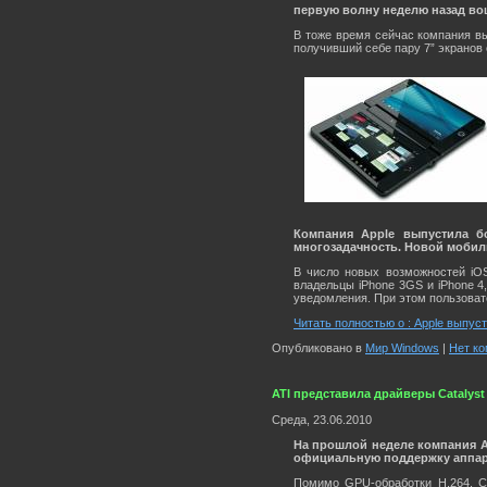
первую волну неделю назад вош
В тоже время сейчас компания вы
получивший себе пару 7” экранов с
Компания Apple выпустила б
многозадачность. Новой мобиль
В число новых возможностей iOS
владельцы iPhone 3GS и iPhone 4
уведомления. При этом пользова
Читать полностью о : Apple выпус
Опубликовано в
Мир Windows
|
Нет ко
ATI представила драйверы Catalyst 
Среда, 23.06.2010
На прошлой неделе компания AT
официальную поддержку аппарат
Помимо GPU-обработки H.264, Ca