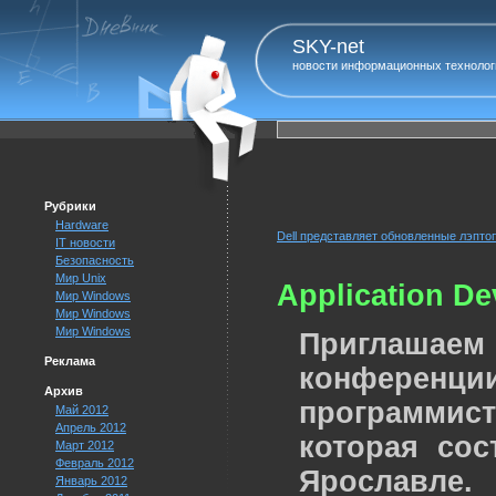
SKY-net
новости информационных технолог
Рубрики
Hardware
Dell представляет обновленные лэптоп
IT новости
Безопасность
Мир Unix
Application D
Мир Windows
Мир Windows
Мир Windows
Приглашаем
Реклама
конфере
Архив
программис
Май 2012
Апрель 2012
которая сос
Март 2012
Февраль 2012
Ярославле
Январь 2012