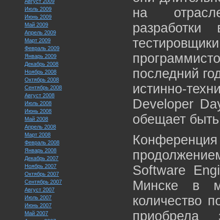
Август 2009
на отрасл
Июль 2009
Июнь 2009
разработки
Май 2009
Апрель 2009
тестировщи
Март 2009
Февраль 2009
программист
Январь 2009
Декабрь 2008
последний го
Ноябрь 2008
Октябрь 2008
истинно-тех
Сентябрь 2008
Август 2008
Developer Da
Июль 2008
Июнь 2008
обещает быть
Май 2008
Апрель 2008
Март 2008
Конферен
Февраль 2008
Январь 2008
продолжени
Декабрь 2007
Ноябрь 2007
Software Eng
Октябрь 2007
Минске в м
Сентябрь 2007
Август 2007
количество п
Июль 2007
Июнь 2007
приобрела 
Май 2007