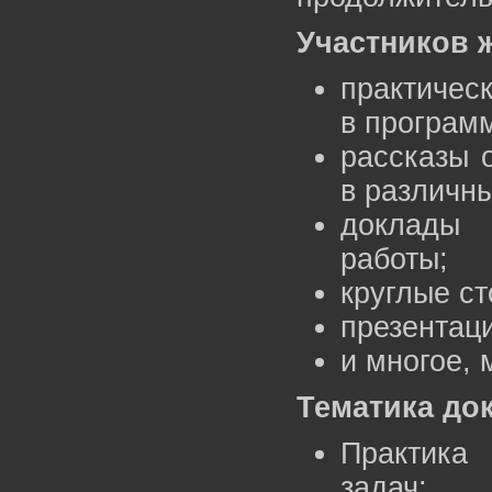
Участников 
практичес
в програм
рассказы 
в различн
доклады 
работы;
круглые с
презентац
и многое, 
Тематика до
Практика
задач;