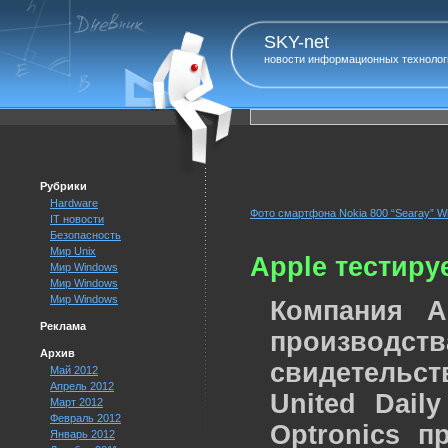
SKY-net
новости информационных технолог
Рубрики
Hardware
Фото смартфона Nokia 800 “Searay” W
IT новости
Безопасность
Мир Unix
Apple тестиру
Мир Windows
Мир Windows
Мир Windows
Компания A
Реклама
производст
Архив
свидетельст
Май 2012
Апрель 2012
United Dai
Март 2012
Февраль 2012
Optronics п
Январь 2012