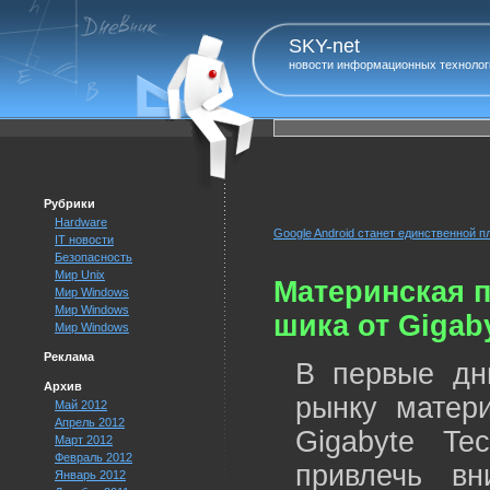
SKY-net
новости информационных технолог
Рубрики
Hardware
Google Android станет единственной 
IT новости
Безопасность
Мир Unix
Материнская 
Мир Windows
Мир Windows
шика от Gigab
Мир Windows
Реклама
В первые дн
Архив
рынку матер
Май 2012
Апрель 2012
Gigabyte Te
Март 2012
Февраль 2012
привлечь вн
Январь 2012