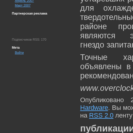
Апрель 2007
Март 2007
для охлажд
Партнерская реклама
твердотельн
районе про
являются э
Подписчиков RSS: 170
гнездо запита
Мета
Войти
Точные ха
объявлены в
рекомендован
www.overcloc
Опубликовано 
Hardware
. Вы мо
на
RSS 2.0
ленту
публикации