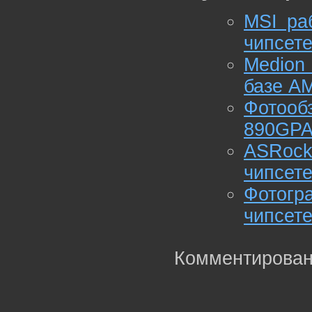
MSI ра
чипсет
Medion
базе A
Фотооб
890GP
ASRock
чипсет
Фотогр
чипсет
Комментирован