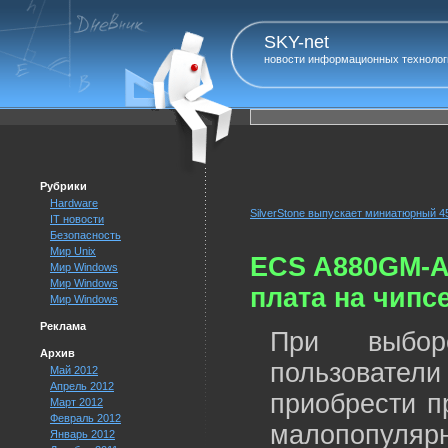
SKY-net
новости информационных технолог
Рубрики
Hardware
SilverStone выпускает миниатюрный 4
IT новости
Безопасность
Мир Unix
ECS A880GM-A2
Мир Windows
Мир Windows
плата на чипс
Мир Windows
Реклама
При выбор
Архив
пользоват
Май 2012
Апрель 2012
приобрести п
Март 2012
Февраль 2012
малопопул
Январь 2012