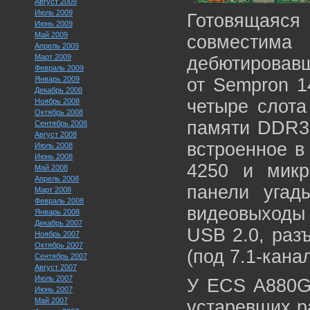
Август 2009
Июль 2009
Готовящаяся
Июнь 2009
Май 2009
совместима
Апрель 2009
Март 2009
дебютировавш
Февраль 2009
Январь 2009
от Sempron 1
Декабрь 2008
четыре слота
Ноябрь 2008
Октябрь 2008
памяти DDR3-
Сентябрь 2008
Август 2008
встроенное в
Июль 2008
Июнь 2008
4250 и микр
Май 2008
Апрель 2008
панели угад
Март 2008
Февраль 2008
видеовыходы
Январь 2008
Декабрь 2007
USB 2.0, разъ
Ноябрь 2007
Октябрь 2007
(под 7.1-кана
Сентябрь 2007
Август 2007
Июль 2007
У ECS A880G
Июнь 2007
Май 2007
устаревших р