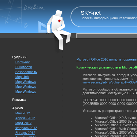
SKY-net
новости информационных технолог
Рубрики
Microsoft Office 2010 попал в торренты
Hardware
IT новости
Критическая уязвимость в Microsof
Безопасность
Microsoft выпустила сегодня ув
Мир Unix
компоненте, используемом в б
Мир Windows
www.securitylab.ru/vulnerability/382
Мир Windows
Microsoft сообщила об активной
Мир Windows
деактивировать следующие CLSID
Реклама
{0002E541-0000-0000-C000-00000
{0002E559-0000-0000-C000-00000
Архив
Уязвимость распространяется на
Май 2012
Microsoft Office XP Service
Апрель 2012
Microsoft Office 2003 Servi
Март 2012
Microsoft Office XP Web Co
Февраль 2012
Microsoft Office Web Compo
Microsoft Office 2003 Web 
Январь 2012
Microsoft Internet Security 