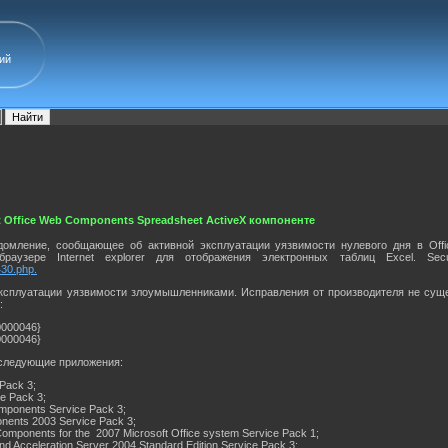
ий
t Office Web Components Spreadsheet ActiveX компоненте
едомление, сообщающее об активной эксплуатации уязвимости нулевого дня в Offi
раузере Internet explorer для отображения электронных таблиц Excel. Sec
430.php.
 эксплуатации уязвимости злоумышленниками. Исправления от производителя не сущ
:
0000046}
0000046}
 следующие приложения:
 Pack 3;
ce Pack 3;
mponents Service Pack 3;
nents 2003 Service Pack 3;
Components for the 2007 Microsoft Office system Service Pack 1;
and Acceleration Server 2004 Standard Edition Service Pack 3;