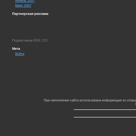
Апрель 2007
Март 2007
Партнерская реклама
Подписчиков RSS: 170
Мета
Войти
При наполнении сайта использована информация из откры