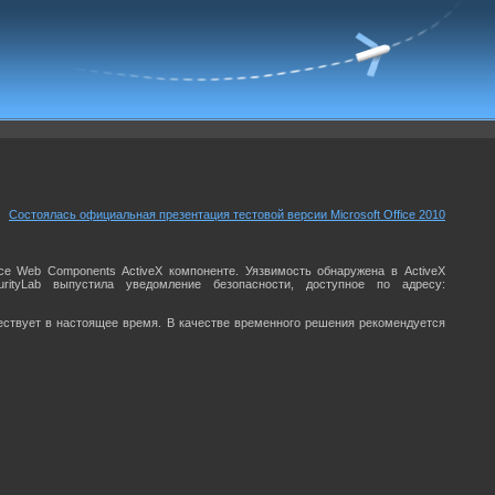
Состоялась официальная презентация тестовой версии Microsoft Office 2010
ce Web Components ActiveX компоненте. Уязвимость обнаружена в ActiveX
urityLab выпустила уведомление безопасности, доступное по адресу:
ествует в настоящее время. В качестве временного решения рекомендуется