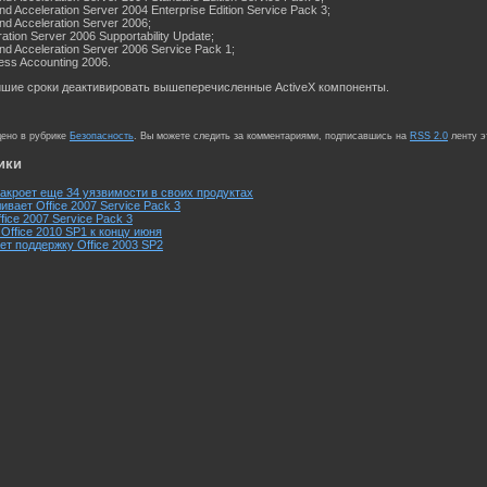
and Acceleration Server 2004 Enterprise Edition Service Pack 3;
and Acceleration Server 2006;
ration Server 2006 Supportability Update;
and Acceleration Server 2006 Service Pack 1;
ness Accounting 2006.
айшие сроки деактивировать вышеперечисленные ActiveX компоненты.
щено в рубрике
Безопасность
. Вы можете следить за комментариями, подписавшись на
RSS 2.0
ленту э
ики
закроет еще 34 уязвимости в своих продуктах
ливает Office 2007 Service Pack 3
fice 2007 Service Pack 3
 Office 2010 SP1 к концу июня
ет поддержку Office 2003 SP2