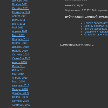
Декабрь 2011
Ноябрь 2011
www.securitylab.ru
Октябрь 2011
Опубликовано 12.08.2011 20:01 и разме
Сентябрь 2011
Август 2011
публикации сходной темат
Июль 2011
Lenovo предлагает
Июнь 2011
Softkey бесплатно 
Май 2011
Intel обнародовал
Апрель 2011
MetaRAM + Nehalem
Oracle готовит к в
Март 2011
Февраль 2011
Январь 2011
Комментирование закрыто.
Декабрь 2010
Ноябрь 2010
Октябрь 2010
Сентябрь 2010
Август 2010
Июль 2010
Июнь 2010
Май 2010
Апрель 2010
Март 2010
Февраль 2010
Январь 2010
Декабрь 2009
Ноябрь 2009
Октябрь 2009
Сентябрь 2009