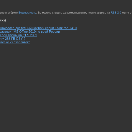
щено в рубрике
Безопасность
. Вы можете следить за комментариями, подписавшись на
RSS 2.0
ленту э
ики
 наиболее доступный ноутбук серии ThinkPad T410
развозит MS Office 2010 по всей России
а свои планы на CES 2009
 = 288 ГБ ОЗУ ?
ыпуску 27 “заплаток”