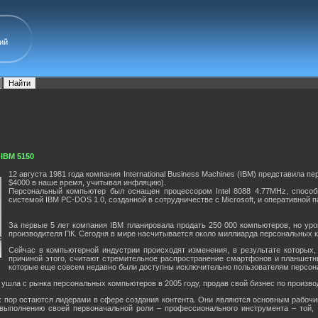
ий
 IBM 5150
12 августа 1981 года компания International Business Machines (IBM) представила 
$4000 в наше время, учитывая инфляцию).
Персональный компьютер был оснащен процессором Intel 8088 4.77MHz, способ
системой IBM PC-DOS 1.0, созданной в сотрудничестве с Microsoft, и оперативной 
За первые 5 лет компания IBM планировала продать 250 000 компьютеров, но ур
производителя ПК. Сегодня в мире насчитывается около миллиарда персональных 
Сейчас в компьютерной индустрии происходят изменения, в результате которых
причиной этого, считают стремительное распространение смартфонов и планшет
которые еще совсем недавно были доступны исключительно пользователям персон
 ушла с рынка персональных компьютеров в 2005 году, продав свой бизнес по произв
 пор остаются лидерами в сфере создания контента. Они являются основным рабочи
 выполнению своей первоначальной роли – профессионального инструмента – той, 