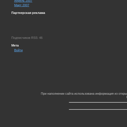
Апрель 2007
Март 2007
Партнерская реклама
Подписчиков RSS: 46
Мета
Войти
При наполнении сайта использована информация из откры