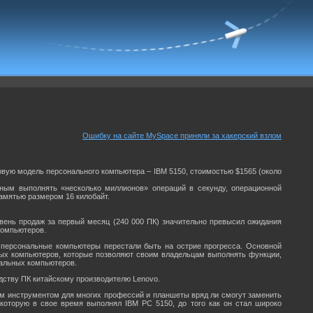
Ошибку на сайте MySpace приняли за хакерский взлом
первую модель персонального компьютера – IBM 5150, стоимостью $1565 (около
ным выполнять «несколько миллионов» операций в секунду, операционной
памятью размером 16 килобайт.
овень продаж за первый месяц (240 000 ПК) значительно превысил ожидания
компьютеров.
, персональные компьютеры перестали быть на острие прогресса. Основной
ных компьютеров, которые позволяют своим владельцам выполнять функции,
альных компьютеров.
одству ПК китайскому производителю Lenovo.
м инструментом для многих профессий и планшеты вряд ли смогут заменить
которую в свое время выполнял IBM PC 5150, до того как он стал широко