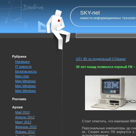
SKY-net
новости информационных технолог
Рубрики
GFI: $5 за поддельный CCleaner
Hardware
IT новости
30 лет назад появился первый ПК –
Безопасность
Мир Unix
Мир Windows
Мир Windows
Мир Windows
Реклама
Архив
Май 2012
Апрель 2012
Стоит отметить, что компания IBM
Март 2012
Февраль 2012
Персональные компьютеры до сих
Январь 2012
их. Скорее всего ПК вернутся к
использованным.